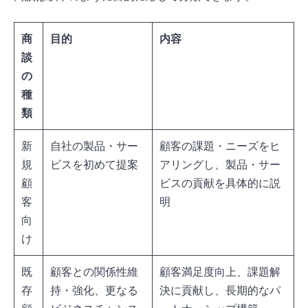
商
目的
内容
談
の
種
類
新
自社の製品・サー
顧客の課題・ニーズをヒ
規
ビスを初めて提案
アリングし、製品・サー
顧
ビスの貢献を具体的に説
客
明
向
け
既
顧客との関係性維
顧客満足度向上、課題解
存
持・強化、更なる
決に貢献し、長期的なパ