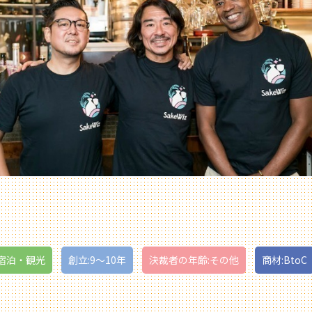
宿泊・観光
創立:9〜10年
決裁者の年齢:その他
商材:BtoC