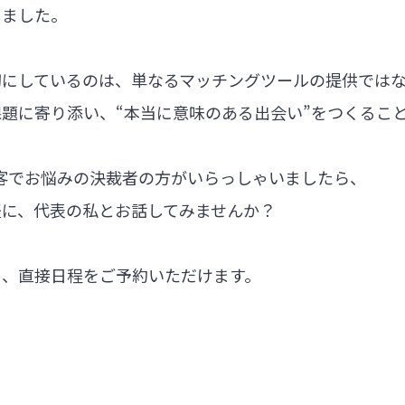
しました。
切にしているのは、単なるマッチングツールの提供では
題に寄り添い、“本当に意味のある出会い”をつくるこ
集客でお悩みの決裁者の方がいらっしゃいましたら、
軽に、代表の私とお話してみませんか？
ら、直接日程をご予約いただけます。