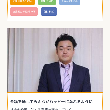
従業員数:6～10人
業種:その他
創立:15年以上
決裁者の年齢:その他
商材:BtoC
介護を通してみんながハッピーになれるように
社会の介護に対する需要を満たしていく