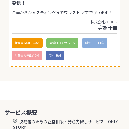
発信！
企画からキャスティングまでワンストップで行います！
株式会社ZOOOG
手塚 千里
従業員数:31〜50人
業種:ITコンサル・SI
創立:11〜14年
決裁者の年齢:40代
商材:BtoB
サービス概要
決裁者のための経営相談・発注先探しサービス「ONLY
STORY」