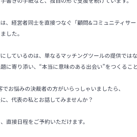
る手書きの手紙など、独自の形で支援を続けています。
では、経営者同士を直接つなぐ「顧問&コミュニティサー
しました。
切にしているのは、単なるマッチングツールの提供では
題に寄り添い、“本当に意味のある出会い”をつくるこ
集客でお悩みの決裁者の方がいらっしゃいましたら、
軽に、代表の私とお話してみませんか？
ら、直接日程をご予約いただけます。