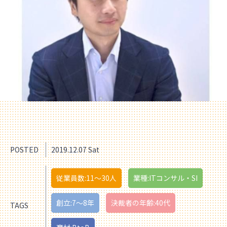
POSTED
2019.12.07 Sat
従業員数:11〜30人
業種:ITコンサル・SI
創立:7〜8年
決裁者の年齢:40代
TAGS