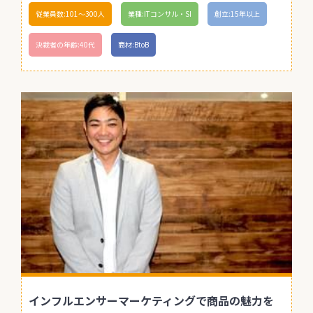
従業員数:101〜300人
業種:ITコンサル・SI
創立:15年以上
決裁者の年齢:40代
商材:BtoB
インフルエンサーマーケティングで商品の魅力を