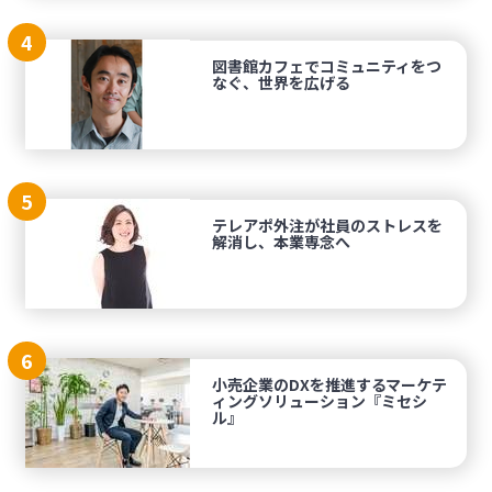
4
図書館カフェでコミュニティをつ
なぐ、世界を広げる
5
テレアポ外注が社員のストレスを
解消し、本業専念へ
6
小売企業のDXを推進するマーケテ
ィングソリューション『ミセシ
ル』