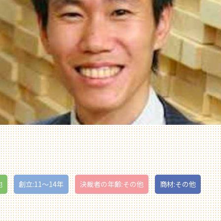
他
創立:11〜14年
決裁者の年齢:その他
商材:その他