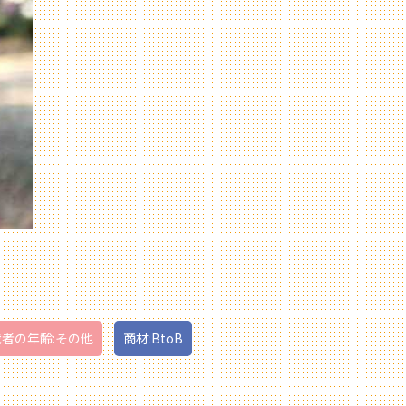
者の年齢:その他
商材:BtoB