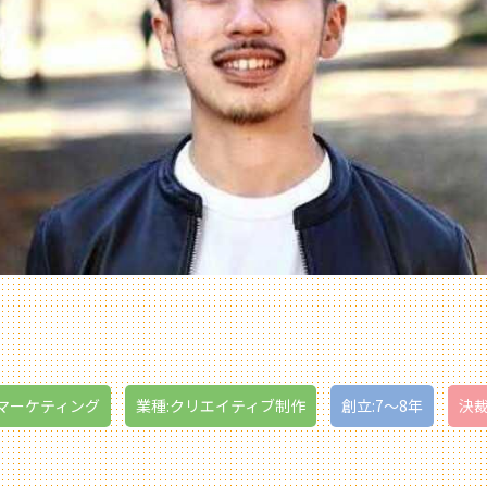
・マーケティング
業種:クリエイティブ制作
創立:7〜8年
決裁