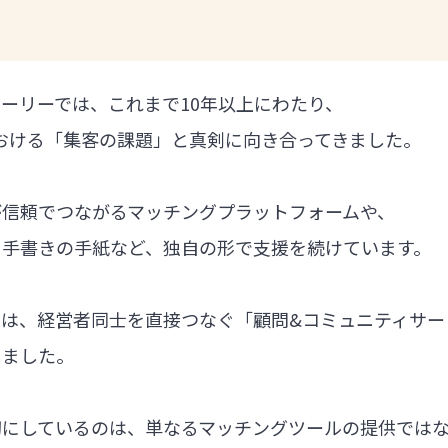
ーリーでは、これまで10年以上にわたり、
における「集客の課題」と真剣に向き合ってきました。
が信頼でつながるマッチングプラットフォームや、
る手書きの手紙など、独自の形で支援を続けています。
では、経営者同士を直接つなぐ「顧問&コミュニティサー
しました。
切にしているのは、単なるマッチングツールの提供では