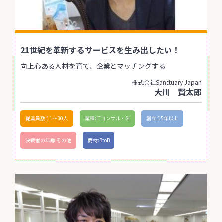
21世紀を革新するサービスを生み出したい！
向上心ある人材を育て、企業とマッチングする
株式会社Sanctuary Japan
大川 賢太郎
従業員数:11〜30人
業種:ITコンサル・SI
創立:15年以上
決裁者の年齢:その他
商材:BtoB