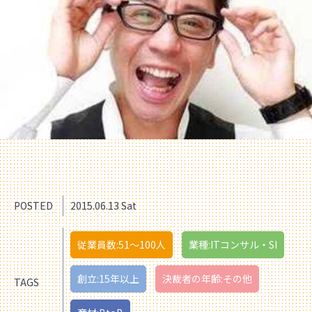
POSTED
2015.06.13 Sat
従業員数:51〜100人
業種:ITコンサル・SI
創立:15年以上
決裁者の年齢:その他
TAGS