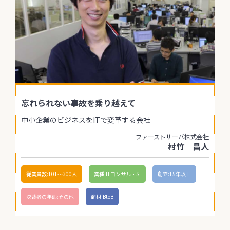
忘れられない事故を乗り越えて
中小企業のビジネスをITで変革する会社
ファーストサーバ株式会社
村竹 昌人
従業員数:101〜300人
業種:ITコンサル・SI
創立:15年以上
決裁者の年齢:その他
商材:BtoB