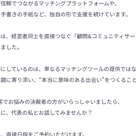
が信頼でつながるマッチングプラットフォームや、
る手書きの手紙など、独自の形で支援を続けています。
では、経営者同士を直接つなぐ「顧問&コミュニティサー
しました。
切にしているのは、単なるマッチングツールの提供では
題に寄り添い、“本当に意味のある出会い”をつくるこ
集客でお悩みの決裁者の方がいらっしゃいましたら、
軽に、代表の私とお話してみませんか？
ら、直接日程をご予約いただけます。