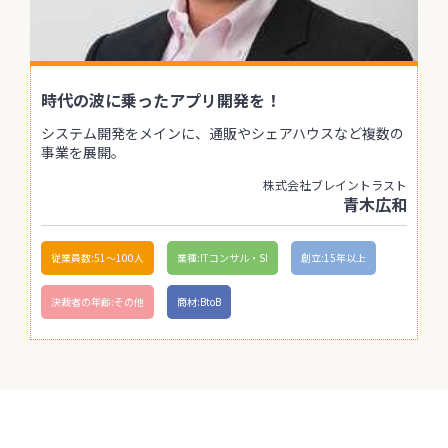
時代の波に乗ったアプリ開発を！
システム開発をメインに、通販やシェアハウスなど複数の
事業を展開。
株式会社ブレイントラスト
青木広和
従業員数:51〜100人
業種:ITコンサル・SI
創立:15年以上
決裁者の年齢:その他
商材:BtoB