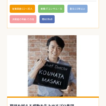
従業員数:11〜30人
業種:ITコンサル・SI
創立:15年以上
決裁者の年齢:その他
商材:BtoB
期待を越える感動を生み出すプロ集団