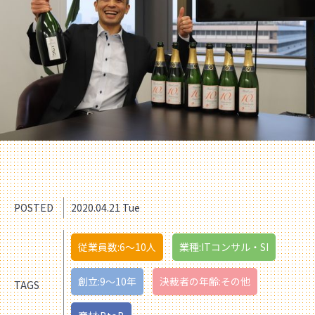
POSTED
2020.04.21 Tue
従業員数:6～10人
業種:ITコンサル・SI
創立:9〜10年
決裁者の年齢:その他
TAGS