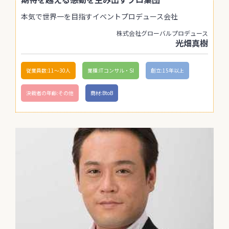
本気で世界一を目指すイベントプロデュース会社
株式会社グローバルプロデュース
光畑真樹
従業員数:11〜30人
業種:ITコンサル・SI
創立:15年以上
決裁者の年齢:その他
商材:BtoB