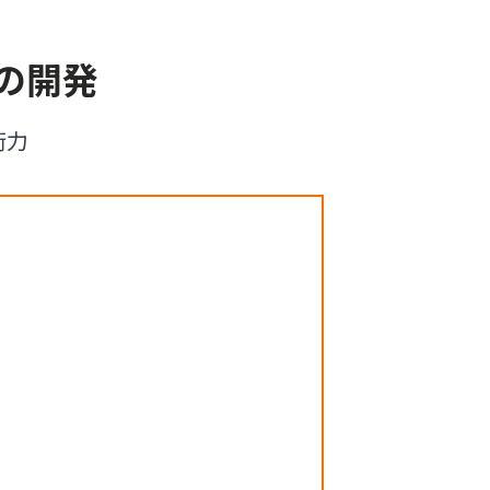
の開発
術力