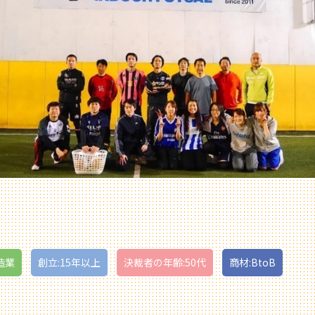
造業
創立:15年以上
決裁者の年齢:50代
商材:BtoB