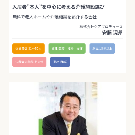
入居者”本人”を中心に考える介護施設選び
無料で老人ホームや介護施設を紹介する会社
株式会社ケアプロデュース
安藤 滉邦
従業員数:31〜50人
業種:医療・福祉・介護
創立:15年以上
決裁者の年齢:その他
商材:BtoC