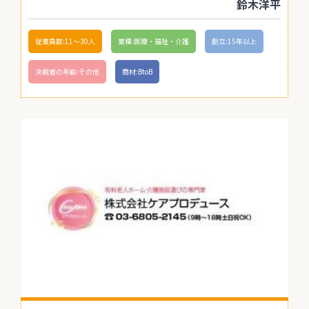
鈴木洋平
従業員数:11〜30人
業種:医療・福祉・介護
創立:15年以上
決裁者の年齢:その他
商材:BtoB