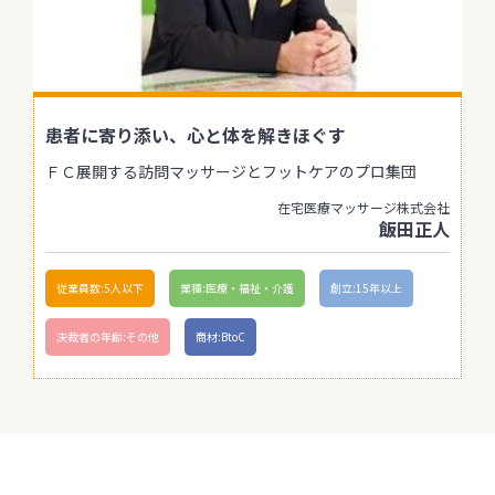
患者に寄り添い、心と体を解きほぐす
ＦＣ展開する訪問マッサージとフットケアのプロ集団
在宅医療マッサージ株式会社
飯田正人
従業員数:5人以下
業種:医療・福祉・介護
創立:15年以上
決裁者の年齢:その他
商材:BtoC