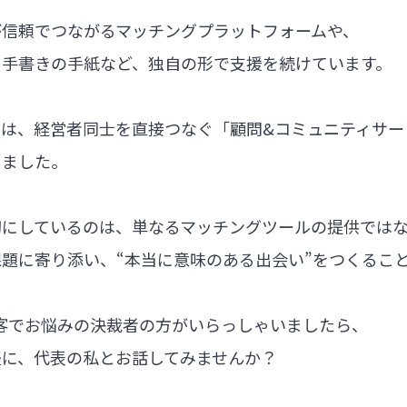
が信頼でつながるマッチングプラットフォームや、
る手書きの手紙など、独自の形で支援を続けています。
では、経営者同士を直接つなぐ「顧問&コミュニティサー
しました。
切にしているのは、単なるマッチングツールの提供では
題に寄り添い、“本当に意味のある出会い”をつくるこ
集客でお悩みの決裁者の方がいらっしゃいましたら、
軽に、代表の私とお話してみませんか？