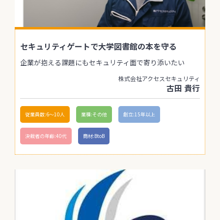
セキュリティゲートで大学図書館の本を守る
企業が抱える課題にもセキュリティ面で寄り添いたい
株式会社アクセスセキュリティ
古田 貴行
従業員数:6～10人
業種:その他
創立:15年以上
決裁者の年齢:40代
商材:BtoB