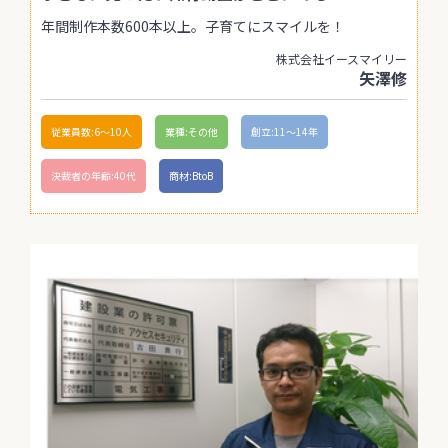
年間制作本数600本以上。子育てにスマイルを！
株式会社イースマイリー
矢澤修
従業員数:6～10人
業種:その他
創立:11〜14年
決裁者の年齢:40代
商材:BtoB