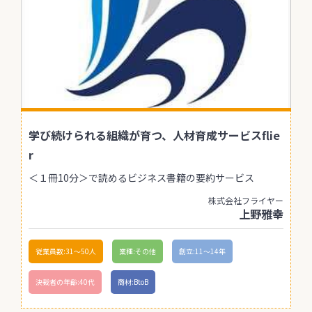
学び続けられる組織が育つ、人材育成サービスflie
r
＜１冊10分＞で読めるビジネス書籍の要約サービス
株式会社フライヤー
上野雅幸
従業員数:31〜50人
業種:その他
創立:11〜14年
決裁者の年齢:40代
商材:BtoB