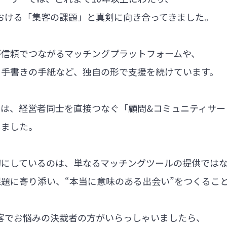
における「集客の課題」と真剣に向き合ってきました。
が信頼でつながるマッチングプラットフォームや、
る手書きの手紙など、独自の形で支援を続けています。
では、経営者同士を直接つなぐ「顧問&コミュニティサー
しました。
切にしているのは、単なるマッチングツールの提供では
題に寄り添い、“本当に意味のある出会い”をつくるこ
集客でお悩みの決裁者の方がいらっしゃいましたら、