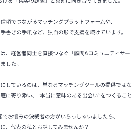
における「集客の課題」と真剣に向き合ってきました。
が信頼でつながるマッチングプラットフォームや、
る手書きの手紙など、独自の形で支援を続けています。
では、経営者同士を直接つなぐ「顧問&コミュニティサー
しました。
切にしているのは、単なるマッチングツールの提供では
題に寄り添い、“本当に意味のある出会い”をつくるこ
集客でお悩みの決裁者の方がいらっしゃいましたら、
軽に、代表の私とお話してみませんか？