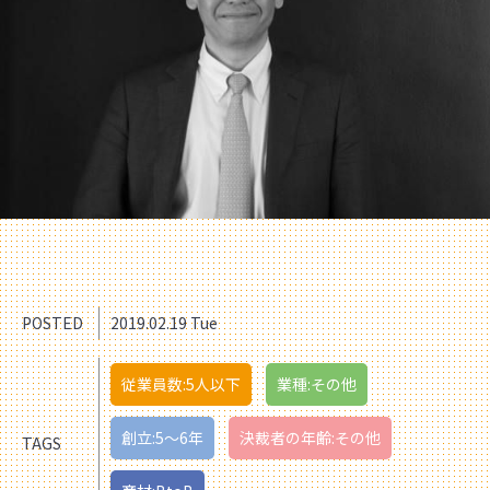
POSTED
2019.02.19 Tue
従業員数:5人以下
業種:その他
創立:5〜6年
決裁者の年齢:その他
TAGS