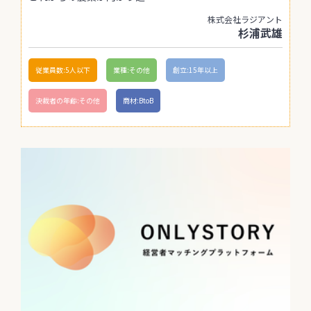
株式会社ラジアント
杉浦武雄
従業員数:5人以下
業種:その他
創立:15年以上
決裁者の年齢:その他
商材:BtoB