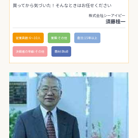
買ってから気づいた！そんなときはお任せください
株式会社シーアイピー
須藤桂一
従業員数:6～10人
業種:その他
創立:15年以上
決裁者の年齢:その他
商材:BtoB