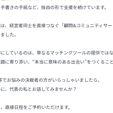
る手書きの手紙など、独自の形で支援を続けています。
では、経営者同士を直接つなぐ「顧問&コミュニティサー
しました。
切にしているのは、単なるマッチングツールの提供では
題に寄り添い、“本当に意味のある出会い”をつくるこ
集客でお悩みの決裁者の方がいらっしゃいましたら、
軽に、代表の私とお話してみませんか？
ら、直接日程をご予約いただけます。