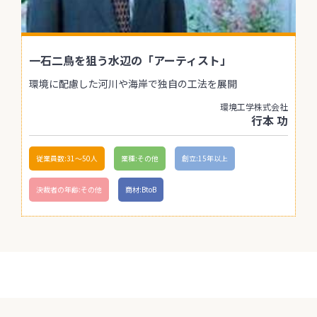
一石二鳥を狙う水辺の「アーティスト」
環境に配慮した河川や海岸で独自の工法を展開
環境工学株式会社
行本 功
従業員数:31〜50人
業種:その他
創立:15年以上
決裁者の年齢:その他
商材:BtoB