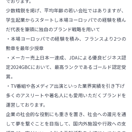
でおります。
少数精鋭を掲げ、平均年齢の若い会社ではありますが、
学生起業からスタートし本場
ヨーロッパでの経験を積ん
だ代表を筆頭に独自のブランド戦略を用いて
・本場ヨーロッパでの経験を積み、フランスより2つの
勲章を最年少授章
・メーカー売上日本一達成、
JDAによる優良ビジネス認
定2024GBCにおいて、最高ランクであるゴールド認定受
賞。
・TV番組や各メディア出演といった業界実績を引き下げ
多くのアスリートや著名人にも愛用いただくブランドを
運営しております。
企業の社会的な役割にも重きを置き、社会への還元を通
して夢を繋ぐことを目指して、
国内外施設や行政への支