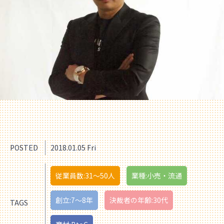
POSTED
2018.01.05 Fri
従業員数:31〜50人
業種:小売・流通
創立:7〜8年
決裁者の年齢:30代
TAGS