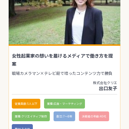
女性起業家の想いを届けるメディアで働き方を提
案
戦場カメラマン×テレビ局で培ったコンテンツ力で勝負
株式会社クリエ
出口友子
従業員数:5人以下
業種:広告・マーケティング
業種:クリエイティブ制作
創立:7〜8年
決裁者の年齢:40代
商材:その他