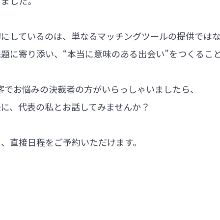
しました。
切にしているのは、単なるマッチングツールの提供では
題に寄り添い、“本当に意味のある出会い”をつくるこ
集客でお悩みの決裁者の方がいらっしゃいましたら、
軽に、代表の私とお話してみませんか？
ら、直接日程をご予約いただけます。