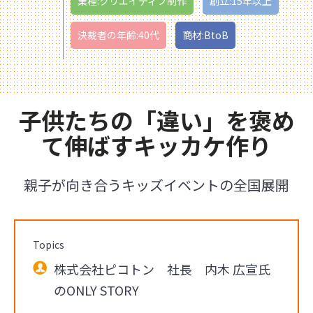
業種:クリエイティブ制作
創立:15年以上
決裁者の年齢:40代
商材:BtoB
子供たちの「違い」を褒め
て伸ばすキッカケ作り
親子が向き合うキッズイベントの全国展開
Topics
株式会社ピコトン 社長 内木 広宣氏
のONLY STORY