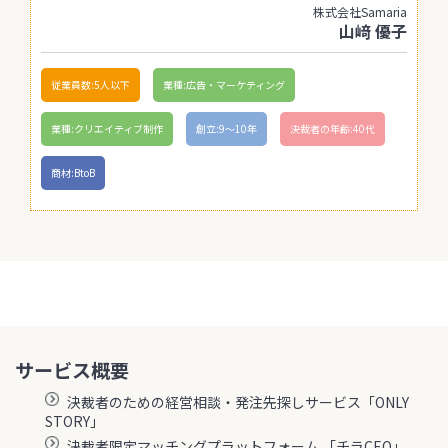
株式会社Samaria
山﨑 優子
従業員数:5人以下
業種:広告・マーケティング
業種:クリエイティブ制作
創立:9〜10年
決裁者の年齢:40代
商材:BtoB
サービス概要
決裁者のための経営相談・発注先探しサービス「ONLY
STORY」
決裁者限定マッチングプラットフォーム 「チラCEO」