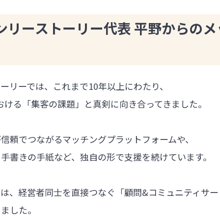
ンリーストーリー代表 平野からのメ
ーリーでは、これまで10年以上にわたり、
における「集客の課題」と真剣に向き合ってきました。
が信頼でつながるマッチングプラットフォームや、
る手書きの手紙など、独自の形で支援を続けています。
では、経営者同士を直接つなぐ「顧問&コミュニティサー
しました。