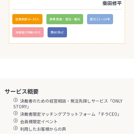
柴田修平
従業員数:6～10人
業種:飲食・宿泊・観光
創立:11〜14年
決裁者の年齢:40代
商材:BtoC
サービス概要
決裁者のための経営相談・発注先探しサービス「ONLY
STORY」
決裁者限定マッチングプラットフォーム 「チラCEO」
会員様限定イベント
利用したお客様からの声