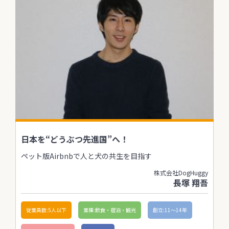
日本を“どうぶつ先進国”へ！
ペット版Airbnbで人と犬の共生を目指す
株式会社DogHuggy
長塚 翔吾
従業員数:5人以下
業種:飲食・宿泊・観光
創立:11〜14年