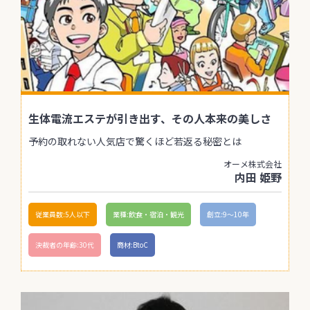
生体電流エステが引き出す、その人本来の美しさ
予約の取れない人気店で驚くほど若返る秘密とは
オーメ株式会社
内田 姫野
従業員数:5人以下
業種:飲食・宿泊・観光
創立:9〜10年
決裁者の年齢:30代
商材:BtoC