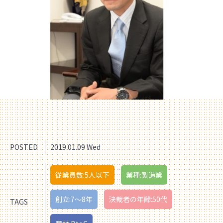
POSTED
2019.01.09 Wed
従業員数:5人以下
業種:製造業
創立:7〜8年
決裁者の年齢:50代
TAGS