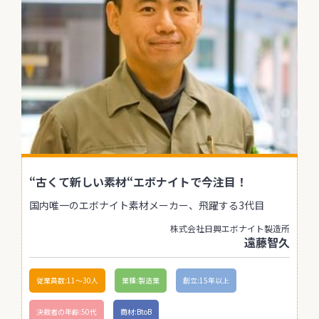
“古くて新しい素材“エボナイトで今注目！
国内唯一のエボナイト素材メーカー、飛躍する3代目
株式会社日興エボナイト製造所
遠藤智久
従業員数:11〜30人
業種:製造業
創立:15年以上
決裁者の年齢:50代
商材:BtoB