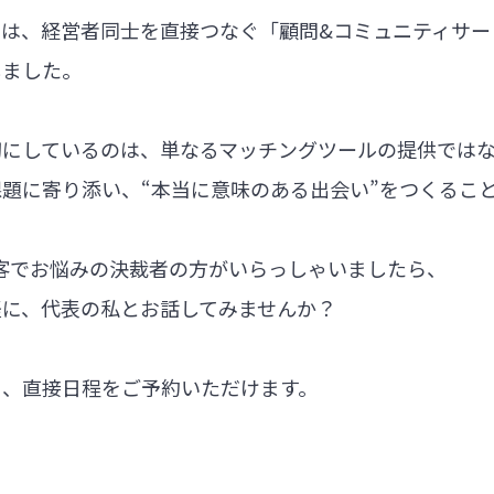
では、経営者同士を直接つなぐ「顧問&コミュニティサー
しました。
切にしているのは、単なるマッチングツールの提供では
題に寄り添い、“本当に意味のある出会い”をつくるこ
集客でお悩みの決裁者の方がいらっしゃいましたら、
軽に、代表の私とお話してみませんか？
ら、直接日程をご予約いただけます。