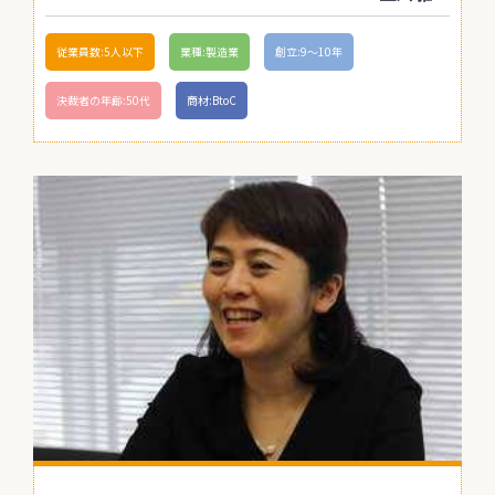
従業員数:5人以下
業種:製造業
創立:9〜10年
決裁者の年齢:50代
商材:BtoC