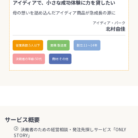
アイディアで、小さな成功体験に力を貸したい
母の想いを詰め込んだアイディア商品が急成長の源に
アイディア・パーク
北村由佳
従業員数:5人以下
業種:製造業
創立:11〜14年
決裁者の年齢:50代
商材:その他
サービス概要
決裁者のための経営相談・発注先探しサービス「ONLY
STORY」