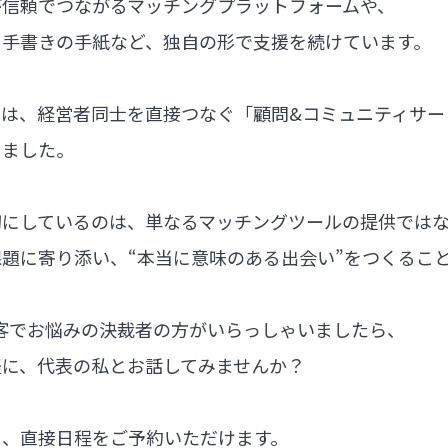
が信頼でつながるマッチングプラットフォームや、
る手書きの手紙など、独自の形で支援を続けています。
では、経営者同士を直接つなぐ「顧問&コミュニティサー
しました。
切にしているのは、単なるマッチングツールの提供では
題に寄り添い、“本当に意味のある出会い”をつくるこ
集客でお悩みの決裁者の方がいらっしゃいましたら、
軽に、代表の私とお話してみませんか？
ら、直接日程をご予約いただけます。