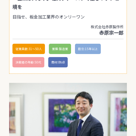
境を
目指せ、板金加工業界のオンリーワン
株式会社赤原製作所
赤原宗一郎
従業員数:31〜50人
業種:製造業
創立:15年以上
決裁者の年齢:50代
商材:BtoB