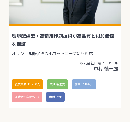
環境配慮型・高精細印刷技術が高品質と付加価値
を保証
オリジナル販促物の小ロットニーズにも対応
株式会社日精ピーアール
中村 慎一郎
従業員数:31〜50人
業種:製造業
創立:15年以上
決裁者の年齢:50代
商材:BtoB