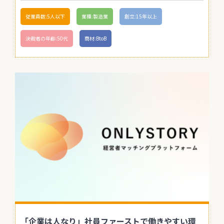
従業員数:5人以下
業種:製造業
創立:15年以上
決裁者の年齢:50代
商材:BtoB
「企業は人なり」社員ファーストで働きやすい環