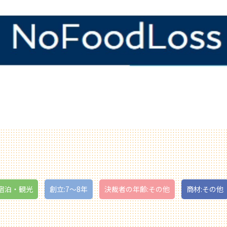
宿泊・観光
創立:7〜8年
決裁者の年齢:その他
商材:その他