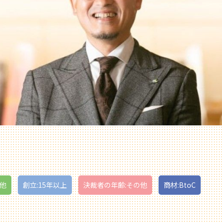
の他
創立:15年以上
決裁者の年齢:その他
商材:BtoC