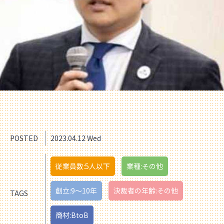
POSTED
2023.04.12 Wed
従業員数:5人以下
業種:その他
創立:9〜10年
決裁者の年齢:その他
TAGS
商材:BtoB