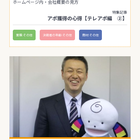
ホームページ内・会社概要の見方
特集記事
アポ獲得の心得【テレアポ編 ②】
業種:その他
決裁者の年齢:その他
商材:その他