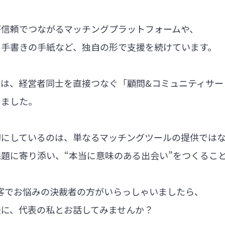
が信頼でつながるマッチングプラットフォームや、
る手書きの手紙など、独自の形で支援を続けています。
では、経営者同士を直接つなぐ「顧問&コミュニティサー
しました。
切にしているのは、単なるマッチングツールの提供では
題に寄り添い、“本当に意味のある出会い”をつくるこ
集客でお悩みの決裁者の方がいらっしゃいましたら、
軽に、代表の私とお話してみませんか？