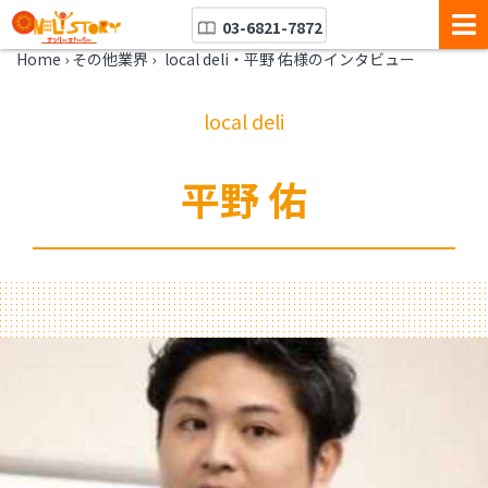
03-6821-7872
Home
›
その他業界
›
local deli・平野 佑様のインタビュー
local deli
平野 佑