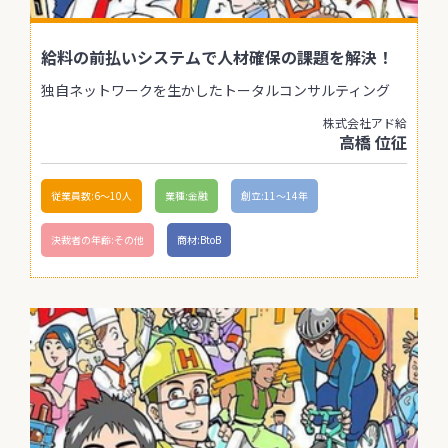
給料の前払いシステムで人材確保の課題を解決！
独自ネットワークを生かしたトータルコンサルティング
株式会社アド給
高橋 位征
従業員数:6～10人
業種:金融
創立:11〜14年
決裁者の年齢:その他
商材:BtoB