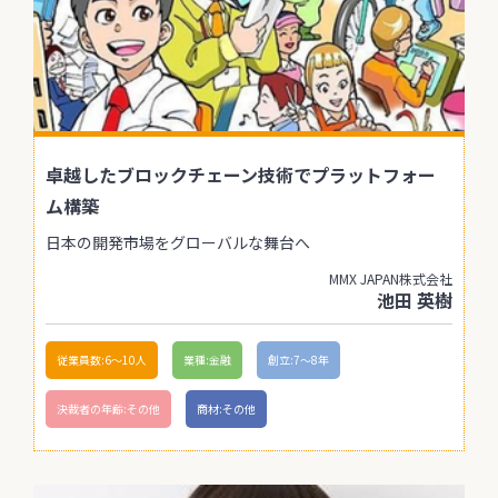
卓越したブロックチェーン技術でプラットフォー
ム構築
日本の開発市場をグローバルな舞台へ
MMX JAPAN株式会社
池田 英樹
従業員数:6～10人
業種:金融
創立:7〜8年
決裁者の年齢:その他
商材:その他