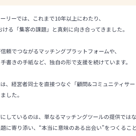
ーリーでは、これまで10年以上にわたり、
における「集客の課題」と真剣に向き合ってきました。
が信頼でつながるマッチングプラットフォームや、
る手書きの手紙など、独自の形で支援を続けています。
では、経営者同士を直接つなぐ「顧問&コミュニティサー
しました。
切にしているのは、単なるマッチングツールの提供では
題に寄り添い、“本当に意味のある出会い”をつくるこ