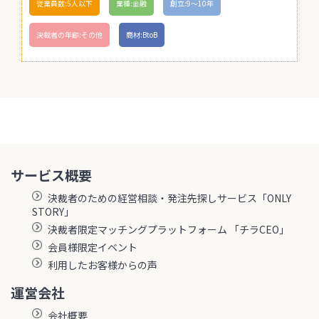
従業員数:5人以下
業種:金融
創立:9〜10年
決裁者の年齢:その他
商材:BtoB
サービス概要
決裁者のための経営相談・発注先探しサービス「ONLY
STORY」
決裁者限定マッチングプラットフォーム 「チラCEO」
会員様限定イベント
利用したお客様からの声
運営会社
会社概要