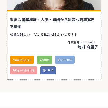
豊富な実務経験・人脈・知識から最適な資産運用
を提案
投資は難しい、だから相談相手が必要です！
株式会社Good Team
増井 麻里子
従業員数:5人以下
業種:金融
創立:9〜10年
決裁者の年齢:その他
商材:BtoB