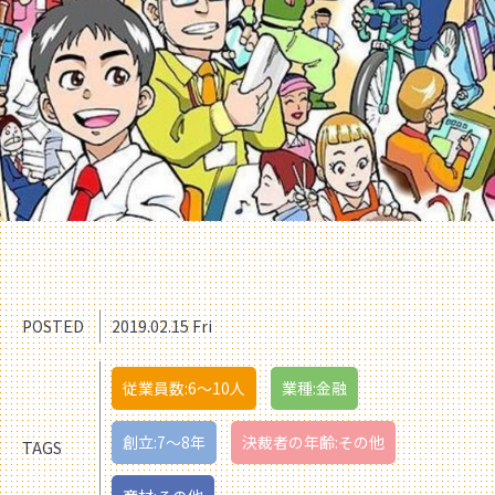
POSTED
2019.02.15 Fri
従業員数:6～10人
業種:金融
創立:7〜8年
決裁者の年齢:その他
TAGS