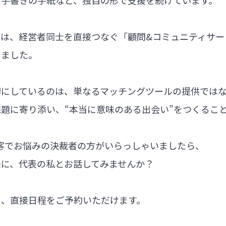
では、経営者同士を直接つなぐ「顧問&コミュニティサー
しました。
切にしているのは、単なるマッチングツールの提供では
題に寄り添い、“本当に意味のある出会い”をつくるこ
集客でお悩みの決裁者の方がいらっしゃいましたら、
軽に、代表の私とお話してみませんか？
ら、直接日程をご予約いただけます。