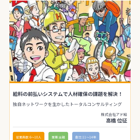
給料の前払いシステムで人材確保の課題を解決！
独自ネットワークを生かしたトータルコンサルティング
株式会社アド給
高橋 位征
従業員数:6～10人
業種:金融
創立:11〜14年