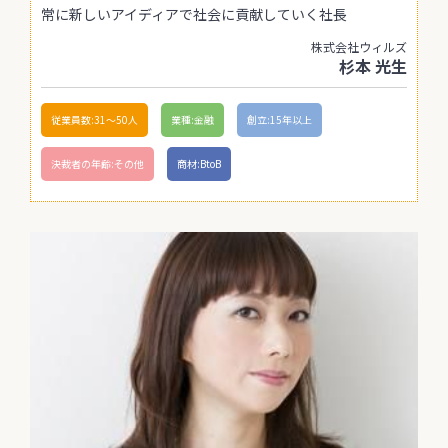
常に新しいアイディアで社会に貢献していく社長
株式会社ウィルズ
杉本 光生
従業員数:31〜50人
業種:金融
創立:15年以上
決裁者の年齢:その他
商材:BtoB