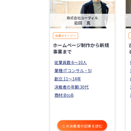
株式会社ユーティル
岩田 真
社長ストーリー
ホームページ制作から新規
事業まで
従業員数:6～10人
業種:ITコンサル・SI
創立:11〜14年
決裁者の年齢:30代
商材:BtoB
この決裁者の記事を読む