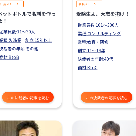
社長ストーリー
社長ストーリー
ペットボトルで名刺を作っ
受験生よ、大志を抱け！
た！
従業員数:101〜300人
従業員数:11〜30人
業種:コンサルティング
業種:製造業
創立:15年以上
業種:教育・研修
決裁者の年齢:その他
創立:11〜14年
商材:BtoB
決裁者の年齢:40代
商材:BtoC
この決裁者の記事を読む
この決裁者の記事を読む