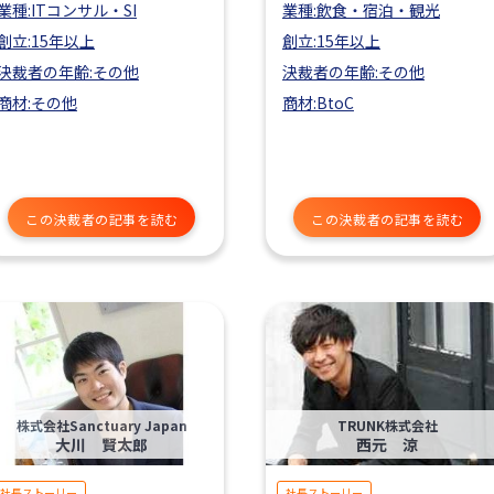
業種:ITコンサル・SI
業種:飲食・宿泊・観光
創立:15年以上
創立:15年以上
決裁者の年齢:その他
決裁者の年齢:その他
商材:その他
商材:BtoC
この決裁者の記事を読む
この決裁者の記事を読む
株式会社Sanctuary Japan
TRUNK株式会社
大川 賢太郎
西元 涼
社長ストーリー
社長ストーリー