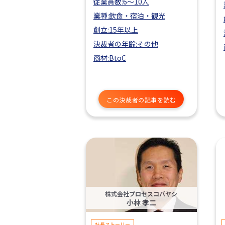
従業員数:6～10人
業種:飲食・宿泊・観光
創立:15年以上
決裁者の年齢:その他
商材:BtoC
この決裁者の記事を読む
株式会社プロセスコバヤシ
小林 孝二
社長ストーリー