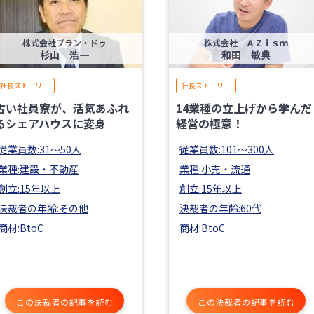
株式会社プラン・ドゥ
株式会社 ＡＺｉｓｍ
杉山 浩一
和田 敏典
社長ストーリー
社長ストーリー
古い社員寮が、活気あふれ
14業種の立上げから学んだ
るシェアハウスに変身
経営の極意！
従業員数:31〜50人
従業員数:101〜300人
業種:建設・不動産
業種:小売・流通
創立:15年以上
創立:15年以上
決裁者の年齢:その他
決裁者の年齢:60代
商材:BtoC
商材:BtoC
この決裁者の記事を読む
この決裁者の記事を読む