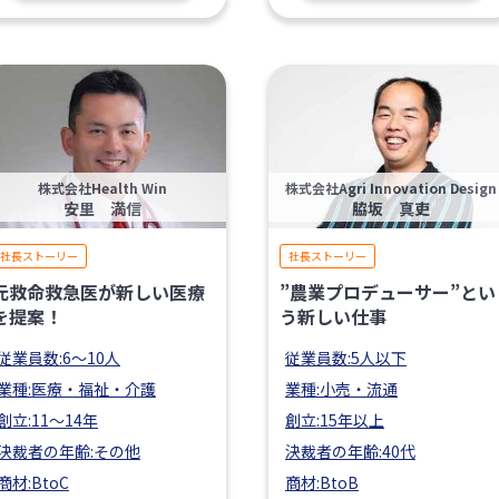
株式会社Health Win
株式会社Agri Innovation Design
安里 満信
脇坂 真吏
社長ストーリー
社長ストーリー
元救命救急医が新しい医療
”農業プロデューサー”とい
を提案！
う新しい仕事
従業員数:6～10人
従業員数:5人以下
業種:医療・福祉・介護
業種:小売・流通
創立:11〜14年
創立:15年以上
決裁者の年齢:その他
決裁者の年齢:40代
商材:BtoC
商材:BtoB