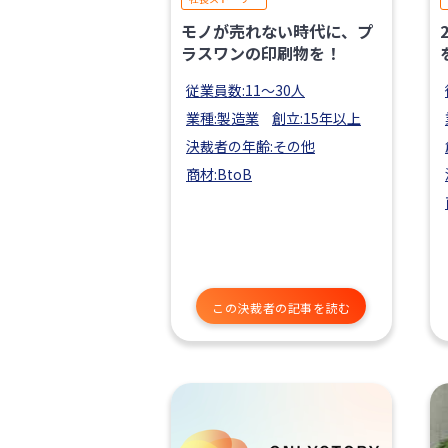
モノが売れない時代に、プ
ラスワンの印刷物を！
従業員数:11〜30人
業種:製造業
創立:15年以上
決裁者の年齢:その他
商材:BtoB
この決裁者の記事を読む