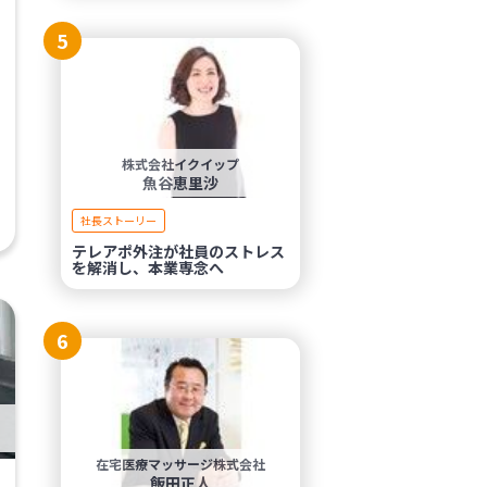
5
株式会社イクイップ
魚谷恵里沙
社長ストーリー
テレアポ外注が社員のストレス
を解消し、本業専念へ
6
在宅医療マッサージ株式会社
飯田正人