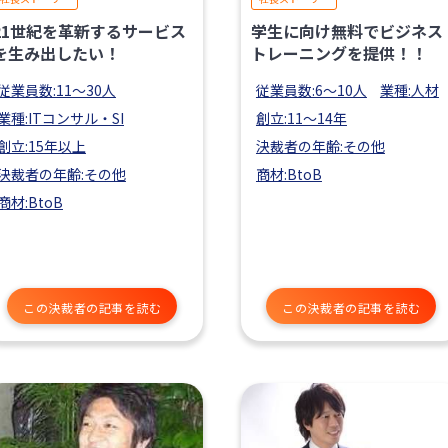
21世紀を革新するサービス
学生に向け無料でビジネス
を生み出したい！
トレーニングを提供！！
従業員数:11〜30人
従業員数:6～10人
業種:人材
業種:ITコンサル・SI
創立:11〜14年
創立:15年以上
決裁者の年齢:その他
決裁者の年齢:その他
商材:BtoB
商材:BtoB
この決裁者の記事を読む
この決裁者の記事を読む