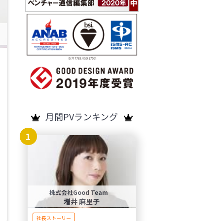
月間PVランキング
1
株式会社Good Team
増井 麻里子
社長ストーリー