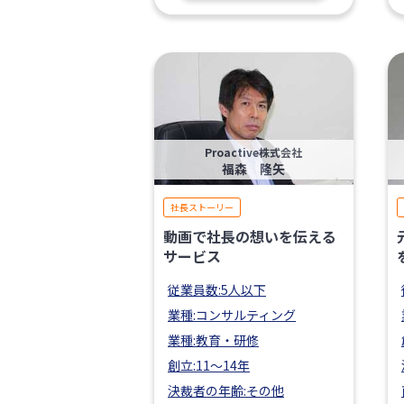
Proactive株式会社
福森 隆矢
社長ストーリー
動画で社長の想いを伝える
サービス
従業員数:5人以下
業種:コンサルティング
業種:教育・研修
創立:11〜14年
決裁者の年齢:その他