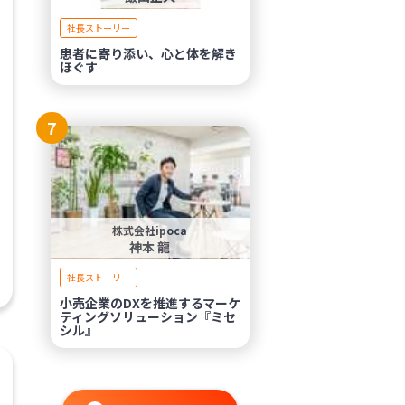
社長ストーリー
患者に寄り添い、心と体を解き
ほぐす
7
株式会社ipoca
神本 龍
社長ストーリー
小売企業のDXを推進するマーケ
ティングソリューション『ミセ
シル』