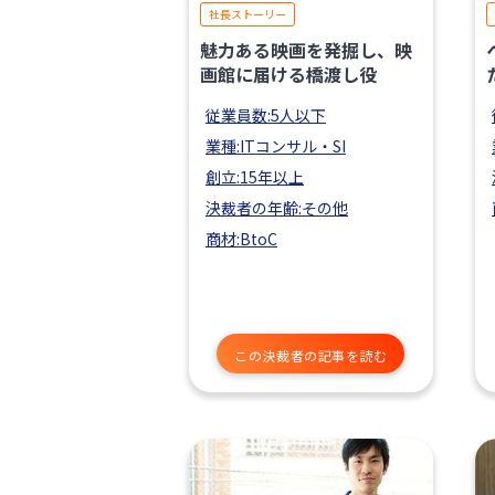
社長ストーリー
魅力ある映画を発掘し、映
画館に届ける橋渡し役
従業員数:5人以下
業種:ITコンサル・SI
創立:15年以上
決裁者の年齢:その他
商材:BtoC
この決裁者の記事を読む