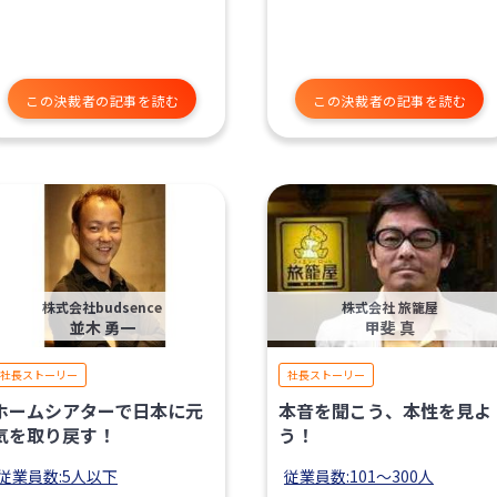
この決裁者の記事を読む
この決裁者の記事を読む
株式会社budsence
株式会社 旅籠屋
並木 勇一
甲斐 真
社長ストーリー
社長ストーリー
ホームシアターで日本に元
本音を聞こう、本性を見よ
気を取り戻す！
う！
従業員数:5人以下
従業員数:101〜300人