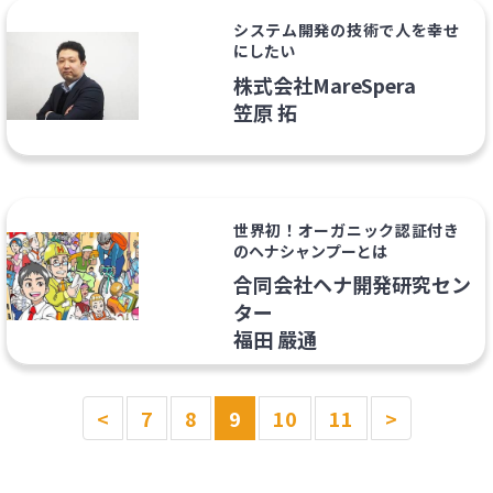
システム開発の技術で人を幸せ
にしたい
株式会社MareSpera
笠原 拓
世界初！オーガニック認証付き
のヘナシャンプーとは
合同会社ヘナ開発研究セン
ター
福田 嚴通
<
7
8
9
10
11
>