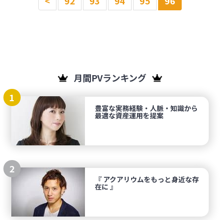
<
92
93
94
95
96
月間PVランキング
1
豊富な実務経験・人脈・知識から
最適な資産運用を提案
2
『 アクアリウムをもっと身近な存
在に 』