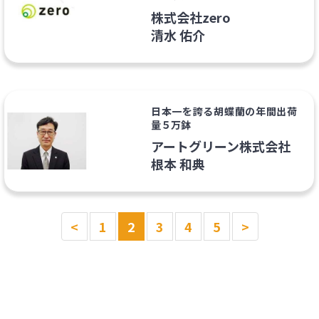
株式会社zero
清水 佑介
日本一を誇る胡蝶蘭の年間出荷
量５万鉢
アートグリーン株式会社
根本 和典
<
1
2
3
4
5
>