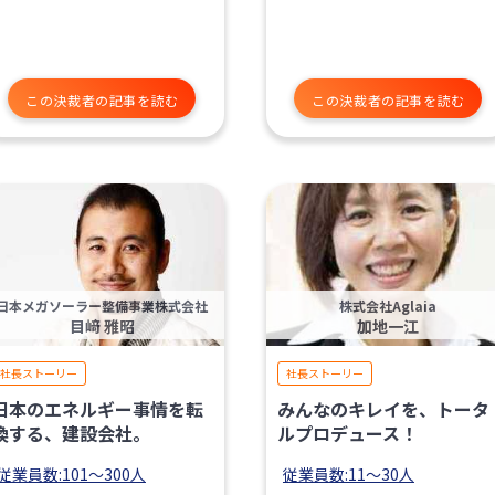
この決裁者の記事を読む
この決裁者の記事を読む
日本メガソーラー整備事業株式会社
株式会社Aglaia
目﨑 雅昭
加地一江
社長ストーリー
社長ストーリー
日本のエネルギー事情を転
みんなのキレイを、トータ
換する、建設会社。
ルプロデュース！
従業員数:101〜300人
従業員数:11〜30人