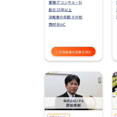
業種:ITコンサル・SI
創立:15年以上
決裁者の年齢:その他
商材:BtoC
この決裁者の記事を読む
株式会社J.P.A
原田秀樹
社長ストーリー