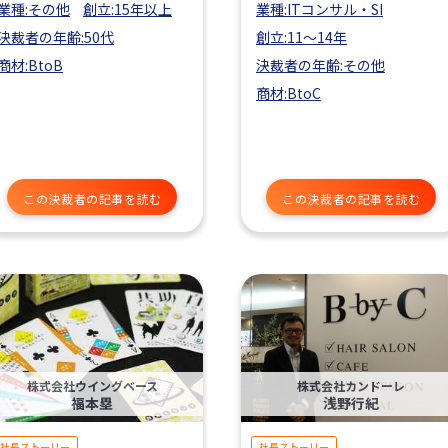
業種:その他
創立:15年以上
業種:ITコンサル・SI
決裁者の年齢:50代
創立:11〜14年
商材:BtoB
決裁者の年齢:その他
商材:BtoC
この決裁者の記事を読む
この決裁者の記事を読む
株式会社ウイングベース
株式会社カンドーレ
福本塁
浅野行紀
社長ストーリー
社長ストーリー