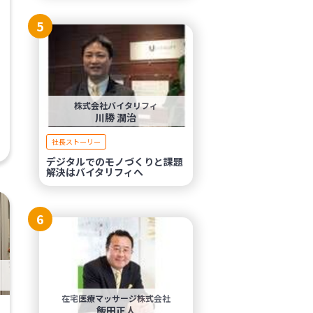
5
株式会社バイタリフィ
川勝 潤治
社長ストーリー
デジタルでのモノづくりと課題
解決はバイタリフィへ
6
在宅医療マッサージ株式会社
飯田正人