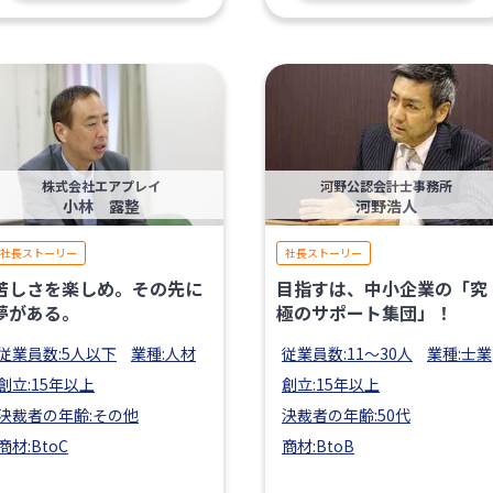
株式会社エアプレイ
河野公認会計士事務所
小林 露整
河野浩人
社長ストーリー
社長ストーリー
苦しさを楽しめ。その先に
目指すは、中小企業の「究
夢がある。
極のサポート集団」！
従業員数:5人以下
業種:人材
従業員数:11〜30人
業種:士業
創立:15年以上
創立:15年以上
決裁者の年齢:その他
決裁者の年齢:50代
商材:BtoC
商材:BtoB