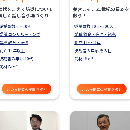
世代をこえて防災について
美容こそ、21世紀の日本を
楽しく話し合う場づくり
救う！
従業員数:6～10人
従業員数:101〜300人
業種:コンサルティング
業種:飲食・宿泊・観光
業種:教育・研修
創立:11〜14年
創立:15年以上
決裁者の年齢:その他
決裁者の年齢:40代
商材:BtoB
商材:BtoC
この決裁者の記事を読む
この決裁者の記事を読む