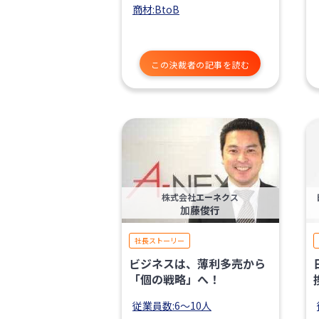
商材:BtoB
この決裁者の記事を読む
株式会社エーネクス
加藤俊行
社長ストーリー
ビジネスは、薄利多売から
「個の戦略」へ！
従業員数:6～10人