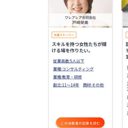
ワレアレア合同会社
戸﨑栄美
社長ストーリー
スキルを持つ女性たちが輝
ける場を作りたい。
従業員数:5人以下
業種:コンサルティング
業種:教育・研修
創立:11〜14年
商材:その他
この決裁者の記事を読む