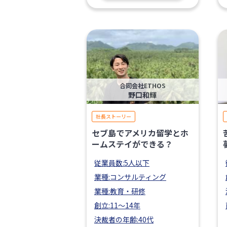
合同会社ETHOS
野口和輝
社長ストーリー
セブ島でアメリカ留学とホ
ームステイができる？
従業員数:5人以下
業種:コンサルティング
業種:教育・研修
創立:11〜14年
決裁者の年齢:40代