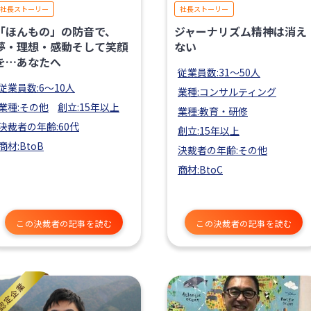
社長ストーリー
社長ストーリー
「ほんもの」の防音で、
ジャーナリズム精神は消え
夢・理想・感動そして笑顔
ない
を…あなたへ
従業員数:31〜50人
従業員数:6～10人
業種:コンサルティング
業種:その他
創立:15年以上
業種:教育・研修
決裁者の年齢:60代
創立:15年以上
商材:BtoB
決裁者の年齢:その他
商材:BtoC
この決裁者の記事を読む
この決裁者の記事を読む