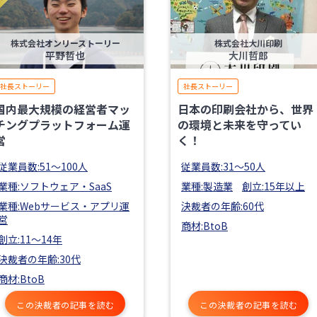
株式会社オンリーストーリー
株式会社大川印刷
平野哲也
大川哲郎
社長ストーリー
社長ストーリー
国内最大規模の経営者マッ
日本の印刷会社から、世界
チングプラットフォーム運
の環境と未来を守ってい
営
く！
従業員数:51〜100人
従業員数:31〜50人
業種:ソフトウェア・SaaS
業種:製造業
創立:15年以上
業種:Webサービス・アプリ運
決裁者の年齢:60代
営
商材:BtoB
創立:11〜14年
決裁者の年齢:30代
商材:BtoB
この決裁者の記事を読む
この決裁者の記事を読む