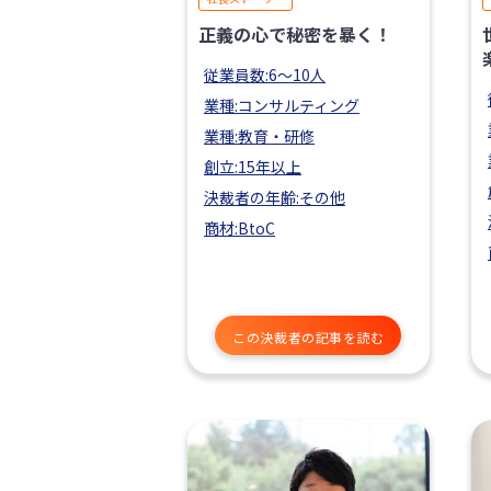
正義の心で秘密を暴く！
従業員数:6～10人
業種:コンサルティング
業種:教育・研修
創立:15年以上
決裁者の年齢:その他
商材:BtoC
この決裁者の記事を読む