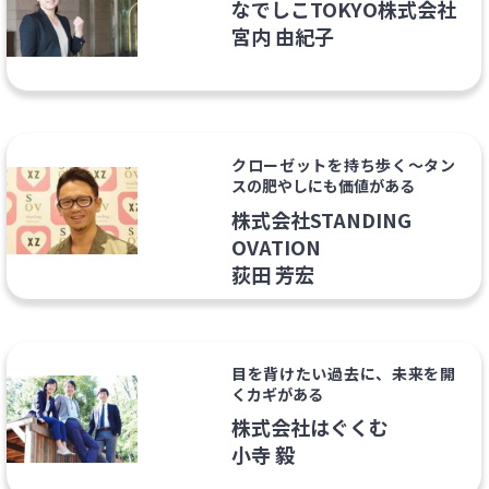
なでしこTOKYO株式会社
宮内 由紀子
クローゼットを持ち歩く～タン
スの肥やしにも価値がある
株式会社STANDING
OVATION
荻田 芳宏
目を背けたい過去に、未来を開
くカギがある
株式会社はぐくむ
小寺 毅