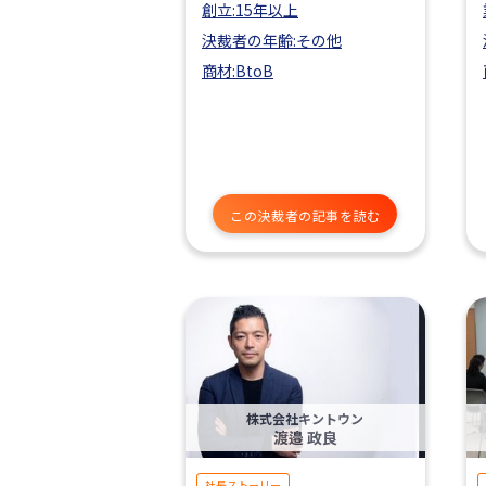
創立:15年以上
決裁者の年齢:その他
商材:BtoB
この決裁者の記事を読む
株式会社キントウン
渡邉 政良
社長ストーリー