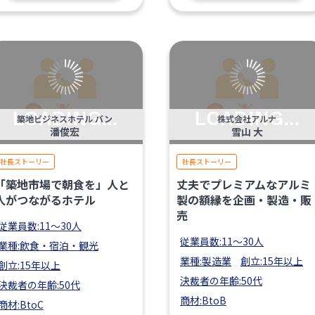
築地ビジネスホテル バン
株式会社アルナ
潘俊宏
雪山 大
社長ストーリー
社長ストーリー
「築地市場で朝食を」人と
丈夫でプレミアムなアルミ
人がつながるホテル
製の額縁を企画・製造・販
売
従業員数:11〜30人
従業員数:11〜30人
業種:飲食・宿泊・観光
業種:製造業
創立:15年以上
創立:15年以上
決裁者の年齢:50代
決裁者の年齢:50代
商材:BtoB
商材:BtoC