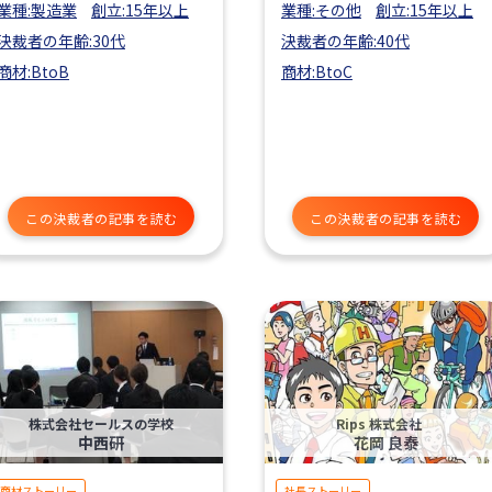
業種:製造業
創立:15年以上
業種:その他
創立:15年以上
決裁者の年齢:30代
決裁者の年齢:40代
商材:BtoB
商材:BtoC
この決裁者の記事を読む
この決裁者の記事を読む
株式会社セールスの学校
Rips 株式会社
中西研
花岡 良泰
商材ストーリー
社長ストーリー