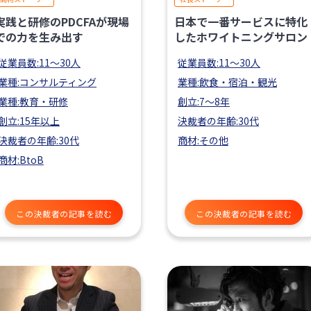
実践と研修のPDCFAが現場
日本で一番サービスに特化
での力を生み出す
したホワイトニングサロン
従業員数:11〜30人
従業員数:11〜30人
業種:コンサルティング
業種:飲食・宿泊・観光
業種:教育・研修
創立:7〜8年
創立:15年以上
決裁者の年齢:30代
決裁者の年齢:30代
商材:その他
商材:BtoB
この決裁者の記事を読む
この決裁者の記事を読む