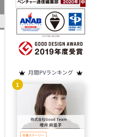
月間PVランキング
1
株式会社Good Team
増井 麻里子
社長ストーリー