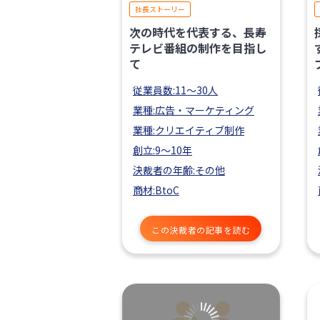
社長ストーリー
次の時代を代表する、長寿
テレビ番組の制作を目指し
て
従業員数:11〜30人
業種:広告・マーケティング
業種:クリエイティブ制作
創立:9〜10年
決裁者の年齢:その他
商材:BtoC
この決裁者の記事を読む