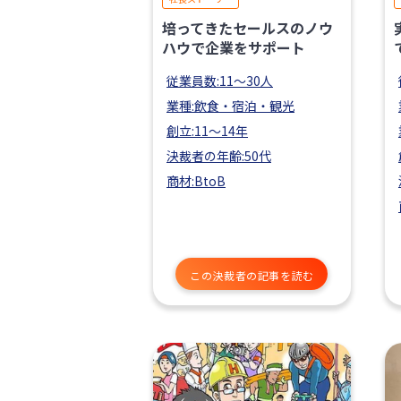
培ってきたセールスのノウ
ハウで企業をサポート
従業員数:11〜30人
業種:飲食・宿泊・観光
創立:11〜14年
決裁者の年齢:50代
商材:BtoB
この決裁者の記事を読む