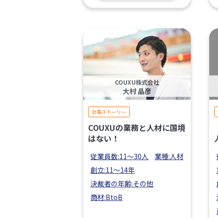
COUXU株式会社
大村 晶彦
社長ストーリー
COUXUの業務と人材に国境
はない！
従業員数:11〜30人
業種:人材
創立:11〜14年
決裁者の年齢:その他
商材:BtoB