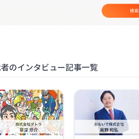
検索
決裁者のインタビュー記事一覧
株式会社ダトラ
おもいで株式会社
草深 悠介
奥野 和弘