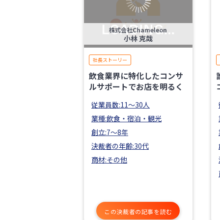
株式会社Chameleon
小林 克哉
社長ストーリー
飲食業界に特化したコンサ
ルサポートでお店を明るく
従業員数:11〜30人
業種:飲食・宿泊・観光
創立:7〜8年
決裁者の年齢:30代
商材:その他
この決裁者の記事を読む