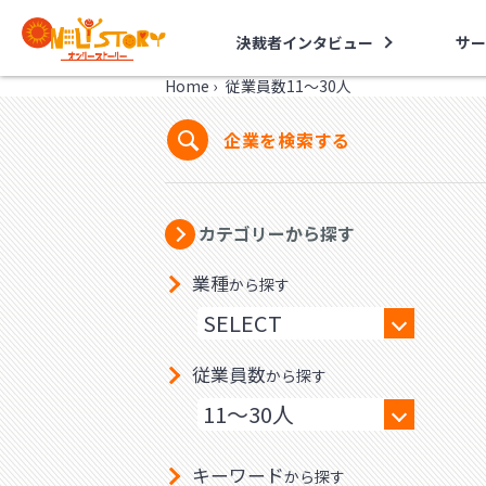
決裁者インタビュー
サー
Home
›
従業員数11～30人
企業を検索する
カテゴリーから探す
業種
から探す
従業員数
から探す
キーワード
から探す