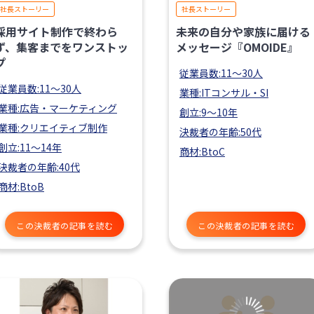
社長ストーリー
社長ストーリー
採用サイト制作で終わら
未来の自分や家族に届ける
ず、集客までをワンストッ
メッセージ『OMOIDE』
プ
従業員数:11〜30人
従業員数:11〜30人
業種:ITコンサル・SI
業種:広告・マーケティング
創立:9〜10年
業種:クリエイティブ制作
決裁者の年齢:50代
創立:11〜14年
商材:BtoC
決裁者の年齢:40代
商材:BtoB
この決裁者の記事を読む
この決裁者の記事を読む