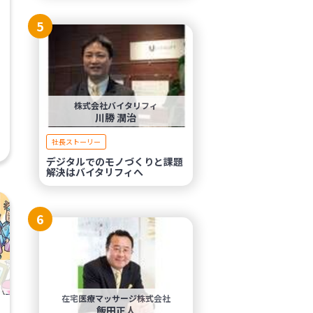
5
株式会社バイタリフィ
川勝 潤治
社長ストーリー
デジタルでのモノづくりと課題
解決はバイタリフィへ
6
在宅医療マッサージ株式会社
飯田正人