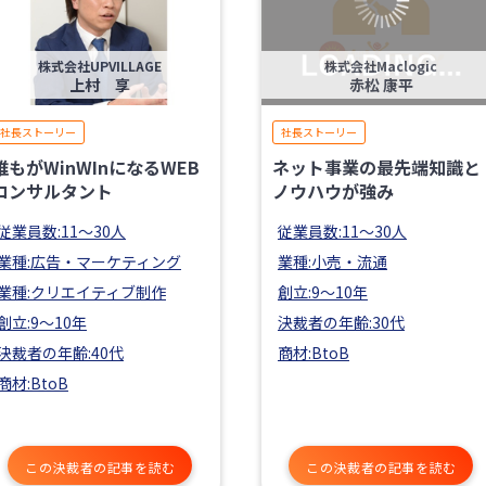
株式会社UPVILLAGE
株式会社Maclogic
上村 享
赤松 康平
社長ストーリー
社長ストーリー
誰もがWinWInになるWEB
ネット事業の最先端知識と
コンサルタント
ノウハウが強み
従業員数:11〜30人
従業員数:11〜30人
業種:広告・マーケティング
業種:小売・流通
業種:クリエイティブ制作
創立:9〜10年
創立:9〜10年
決裁者の年齢:30代
決裁者の年齢:40代
商材:BtoB
商材:BtoB
この決裁者の記事を読む
この決裁者の記事を読む