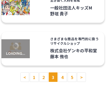
生き抜く人材を育成
一般社団法人キッズM
野垣 貴子
さまざまな商品を専門的に扱う
リサイクルショップ
株式会社ゲンキの平和堂
藤本 侑也
<
1
2
3
4
5
>