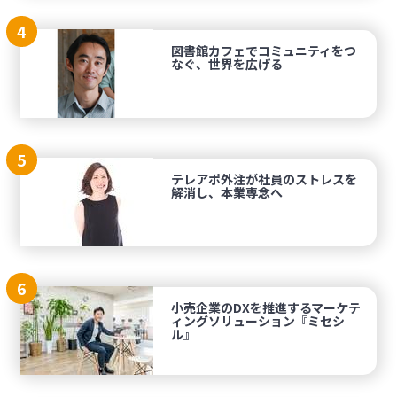
4
図書館カフェでコミュニティをつ
なぐ、世界を広げる
5
テレアポ外注が社員のストレスを
解消し、本業専念へ
6
小売企業のDXを推進するマーケテ
ィングソリューション『ミセシ
ル』