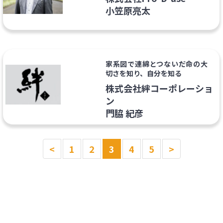
小笠原亮太
家系図で連綿とつないだ命の大
切さを知り、自分を知る
株式会社絆コーポレーショ
ン
門脇 紀彦
<
1
2
3
4
5
>