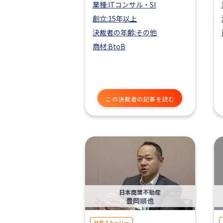
業種:ITコンサル・SI
創立:15年以上
決裁者の年齢:その他
商材:BtoB
この決裁者の記事を読む
日本商業不動産
豊岡順也
社長ストーリー