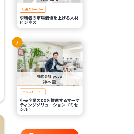
社長ストーリー
求職者の市場価値を上げる人材
ビジネス
7
株式会社ipoca
神本 龍
社長ストーリー
小売企業のDXを推進するマーケ
ティングソリューション『ミセ
シル』