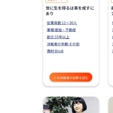
世に生を得るは事を成すに
あり
従業員数:11〜30人
業種:建設・不動産
創立:15年以上
決裁者の年齢:その他
商材:BtoB
この決裁者の記事を読む