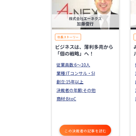
株式会社エーネクス
加藤俊行
社長ストーリー
ビジネスは、薄利多売から
「個の戦略」へ！
従業員数:6～10人
業種:ITコンサル・SI
創立:15年以上
決裁者の年齢:その他
商材:BtoC
この決裁者の記事を読む