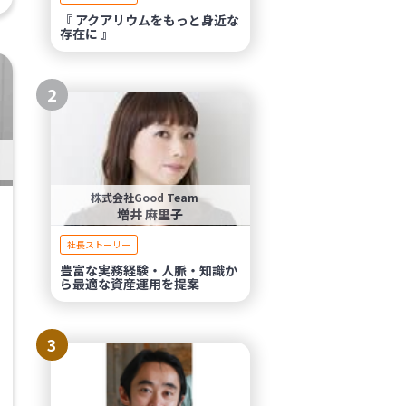
『 アクアリウムをもっと身近な
存在に 』
2
株式会社Good Team
増井 麻里子
社長ストーリー
豊富な実務経験・人脈・知識か
ら最適な資産運用を提案
3