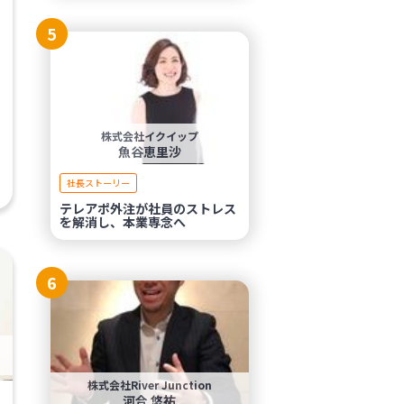
5
株式会社イクイップ
魚谷恵里沙
社長ストーリー
テレアポ外注が社員のストレス
を解消し、本業専念へ
6
株式会社River Junction
河合 悠祐