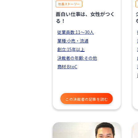
社長ストーリー
面白い仕事は、女性がつく
る！
従業員数:11〜30人
業種:小売・流通
創立:15年以上
決裁者の年齢:その他
商材:BtoC
この決裁者の記事を読む