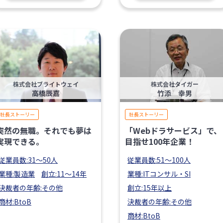
株式会社ブライトウェイ
株式会社タイガー
高橋辰嘉
竹添 幸男
社長ストーリー
社長ストーリー
突然の無職。それでも夢は
「Webドラサービス」で、
実現できる。
目指せ100年企業！
従業員数:31〜50人
従業員数:51〜100人
業種:製造業
創立:11〜14年
業種:ITコンサル・SI
決裁者の年齢:その他
創立:15年以上
商材:BtoB
決裁者の年齢:その他
商材:BtoB