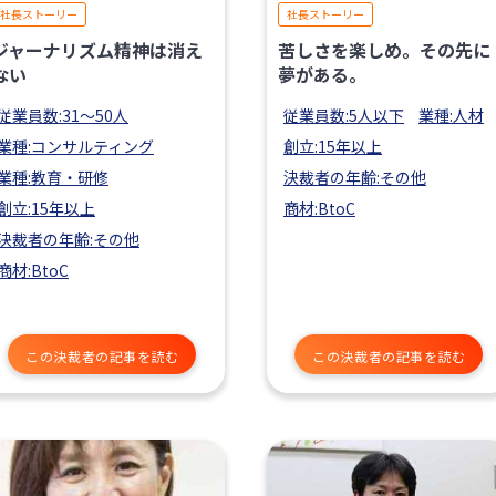
社長ストーリー
社長ストーリー
ジャーナリズム精神は消え
苦しさを楽しめ。その先に
ない
夢がある。
従業員数:31〜50人
従業員数:5人以下
業種:人材
業種:コンサルティング
創立:15年以上
業種:教育・研修
決裁者の年齢:その他
創立:15年以上
商材:BtoC
決裁者の年齢:その他
商材:BtoC
この決裁者の記事を読む
この決裁者の記事を読む