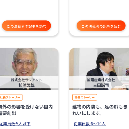
この決裁者の記事を読む
この決裁者の記事を読む
株式会社ラジアント
誠建産業株式会社
杉浦武雄
吉田誠司
社長ストーリー
社長ストーリー
海外の影響を受けない国内
建物の内装も、足の爪もき
需要創出
れいにします。
従業員数:5人以下
従業員数:6～10人