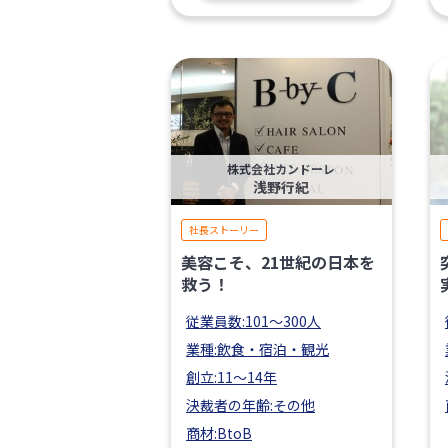
株式会社カンドーレ
浅野行紀
社長ストーリー
美容こそ、21世紀の日本を
救う！
従業員数:101〜300人
業種:飲食・宿泊・観光
創立:11〜14年
決裁者の年齢:その他
商材:BtoB