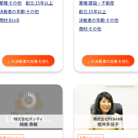
業種:その他
創立:15年以上
業種:建設・不動産
決裁者の年齢:その他
創立:15年以上
商材:BtoB
決裁者の年齢:その他
商材:その他
この決裁者の記事を読む
この決裁者の記事を読む
株式会社ボンディ
株式会社PEBANK
楠美 貴敏
櫻井多佳子
社長ストーリー
社長ストーリー