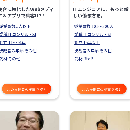
美容に特化したWebメディ
ITエンジニアに、もっと新
ア＆アプリで集客UP！
しい働き方を。
従業員数:5人以下
従業員数:101〜300人
業種:ITコンサル・SI
業種:ITコンサル・SI
創立:11〜14年
創立:15年以上
決裁者の年齢:その他
決裁者の年齢:その他
商材:その他
商材:BtoB
この決裁者の記事を読む
この決裁者の記事を読む