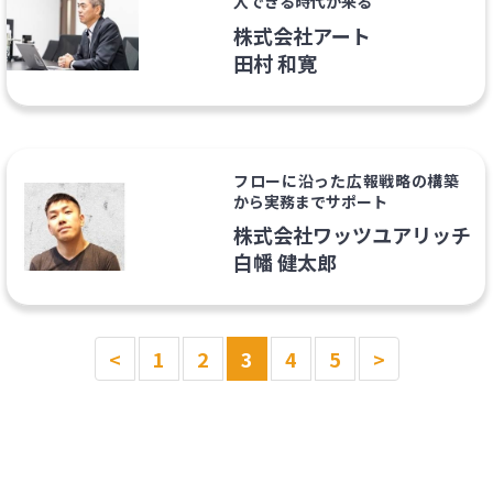
入できる時代が来る
株式会社アート
田村 和寛
フローに沿った広報戦略の構築
から実務までサポート
株式会社ワッツユアリッチ
白幡 健太郎
<
1
2
3
4
5
>