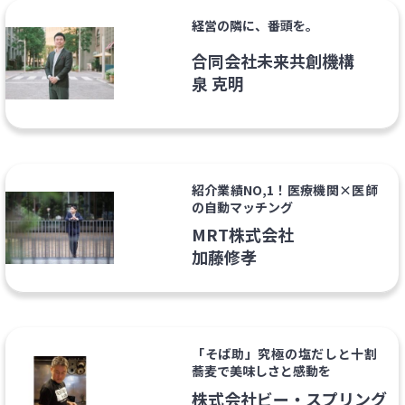
経営の隣に、番頭を。
合同会社未来共創機構
泉 克明
紹介業績NO,1！医療機関×医師
の自動マッチング
MRT株式会社
加藤修孝
「そば助」究極の塩だしと十割
蕎麦で美味しさと感動を
株式会社ビー・スプリング