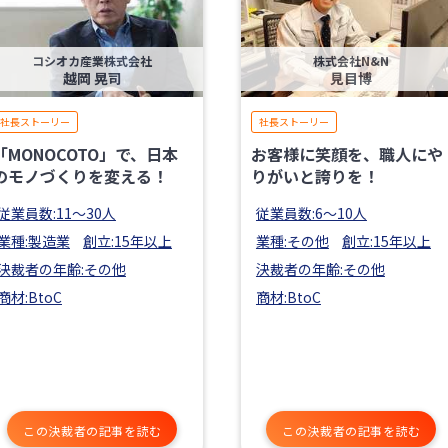
コシオカ産業株式会社
株式会社N&N
越岡 晃司
見目博
社長ストーリー
社長ストーリー
「MONOCOTO」で、日本
お客様に笑顔を、職人にや
のモノづくりを変える！
りがいと誇りを！
従業員数:11〜30人
従業員数:6～10人
業種:製造業
創立:15年以上
業種:その他
創立:15年以上
決裁者の年齢:その他
決裁者の年齢:その他
商材:BtoC
商材:BtoC
この決裁者の記事を読む
この決裁者の記事を読む