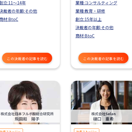
創立:11〜14年
業種:コンサルティング
決裁者の年齢:その他
業種:教育・研修
商材:BtoC
創立:15年以上
決裁者の年齢:その他
商材:BtoC
この決裁者の記事を読む
この決裁者の記事を読む
株式会社日本フルボ酸総合研究所
株式会社Selan
飛田和 陽子
樋口 亜希
社長ストーリー
社長ストーリー