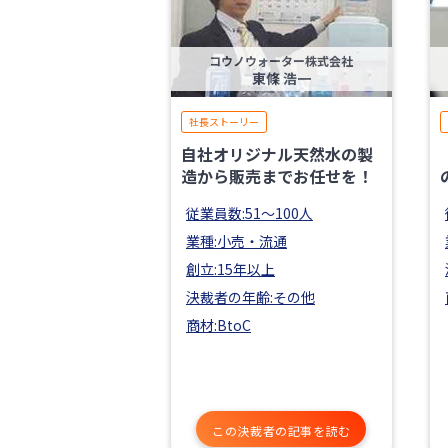
コウノウォーター株式会社
東條 浩一
社長ストーリー
自社オリジナル天然水の製
造から販売までお任せを！
従業員数:51〜100人
業種:小売・流通
創立:15年以上
決裁者の年齢:その他
商材:BtoC
この決裁者の記事を読む