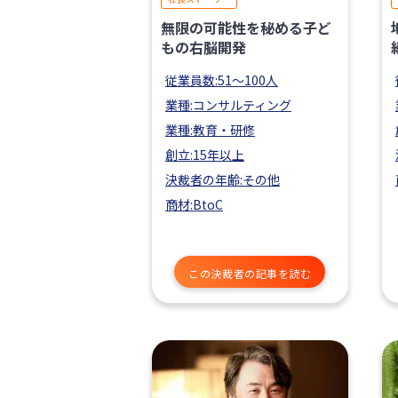
無限の可能性を秘める子ど
もの右脳開発
従業員数:51〜100人
業種:コンサルティング
業種:教育・研修
創立:15年以上
決裁者の年齢:その他
商材:BtoC
この決裁者の記事を読む