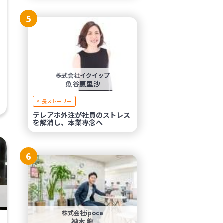
5
株式会社イクイップ
魚谷恵里沙
社長ストーリー
テレアポ外注が社員のストレス
を解消し、本業専念へ
6
株式会社ipoca
神本 龍