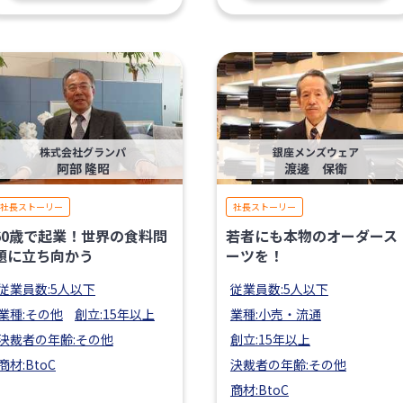
株式会社グランパ
銀座メンズウェア
阿部 隆昭
渡邊 保衛
社長ストーリー
社長ストーリー
60歳で起業！世界の食料問
若者にも本物のオーダース
題に立ち向かう
ーツを！
従業員数:5人以下
従業員数:5人以下
業種:その他
創立:15年以上
業種:小売・流通
決裁者の年齢:その他
創立:15年以上
商材:BtoC
決裁者の年齢:その他
商材:BtoC