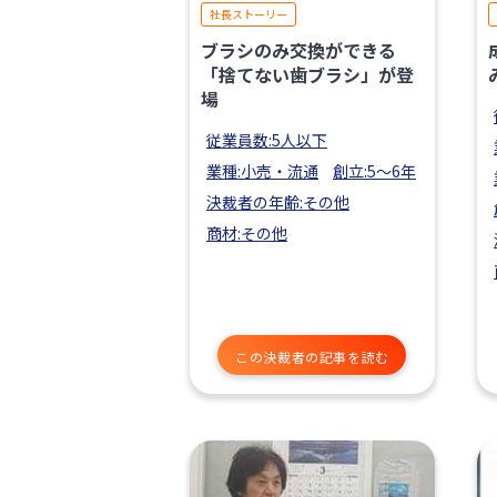
社長ストーリー
ブラシのみ交換ができる
「捨てない歯ブラシ」が登
場
従業員数:5人以下
業種:小売・流通
創立:5〜6年
決裁者の年齢:その他
商材:その他
この決裁者の記事を読む