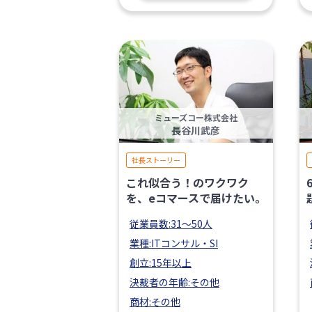
ミューズコー株式会社
長谷川武彦
社長ストーリー
これ似合う！のワクワク
を、eコマースで届けたい。
従業員数:31〜50人
業種:ITコンサル・SI
創立:15年以上
決裁者の年齢:その他
商材:その他