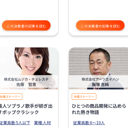
この決裁者の記事を読む
この決裁者の記事を読む
株式会社ムジカ・チェレステ
株式会社アーツエイハン
佐藤 智恵
飯塚 吉純
社長ストーリー
社長ストーリー
美人ソプラノ歌手が紡ぎ出
ひとつの商品開発に込めら
すポップクラシック
れた熱き物語
従業員数:5人以下
業種:人材
従業員数:6～10人