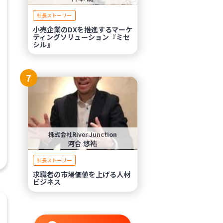
社長ストーリー
小売企業のDXを推進するマーケ
ティングソリューション『ミセ
シル』
7
株式会社River Junction
河合 悠祐
社長ストーリー
求職者の市場価値を上げる人材
ビジネス