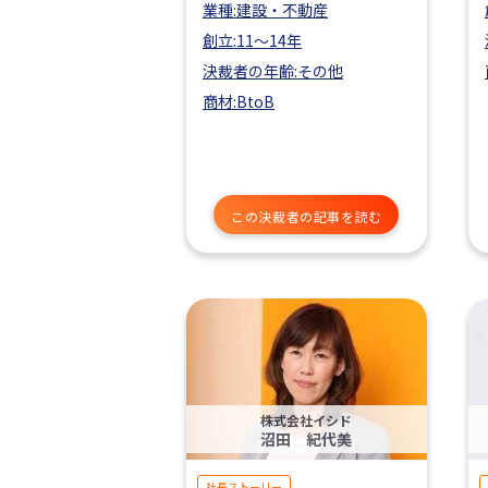
業種:建設・不動産
創立:11〜14年
決裁者の年齢:その他
商材:BtoB
この決裁者の記事を読む
株式会社イシド
沼田 紀代美
社長ストーリー