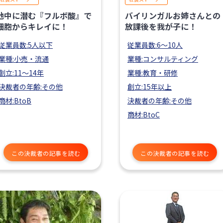
地中に潜む『フルボ酸』で
バイリンガルお姉さんとの
細胞からキレイに！
放課後を我が子に！
従業員数:5人以下
従業員数:6～10人
業種:小売・流通
業種:コンサルティング
創立:11〜14年
業種:教育・研修
決裁者の年齢:その他
創立:15年以上
商材:BtoB
決裁者の年齢:その他
商材:BtoC
この決裁者の記事を読む
この決裁者の記事を読む