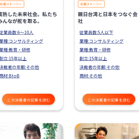
社長ストーリー
社長ストーリー
成熟した未来社会。私たち
親日台湾と日本をつなぐ会
みんなが舵を取る。
社
従業員数:6～10人
従業員数:5人以下
業種:コンサルティング
業種:コンサルティング
業種:教育・研修
業種:教育・研修
創立:15年以上
創立:15年以上
決裁者の年齢:その他
決裁者の年齢:その他
商材:BtoB
商材:その他
この決裁者の記事を読む
この決裁者の記事を読む