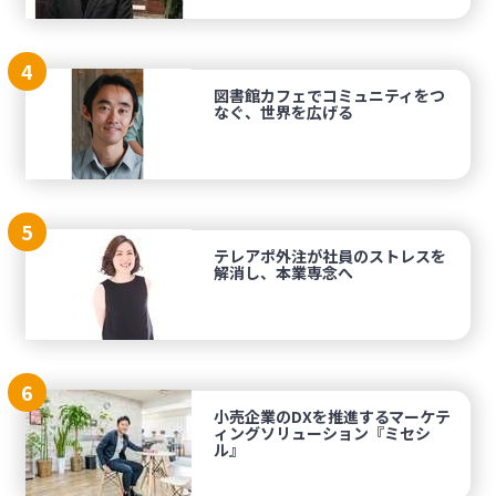
4
図書館カフェでコミュニティをつ
なぐ、世界を広げる
5
テレアポ外注が社員のストレスを
解消し、本業専念へ
6
小売企業のDXを推進するマーケテ
ィングソリューション『ミセシ
ル』