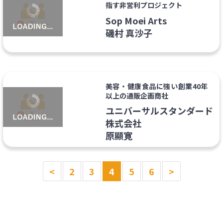
指す非営利プロジェクト
Sop Moei Arts
磯村 真沙子
美容・健康食品に強い創業40年
以上の通販企画商社
ユニバーサルスタンダード
株式会社
原顯寛
<
2
3
4
5
6
>