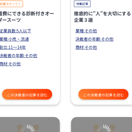
社長ストーリー
特集記事
経費にできる診断付きオー
徹底的に”人”を大切にする
ダースーツ
企業３選
従業員数:5人以下
業種:その他
業種:小売・流通
決裁者の年齢:その他
創立:11〜14年
商材:その他
決裁者の年齢:その他
商材:その他
この決裁者の記事を読む
この決裁者の記事を読む