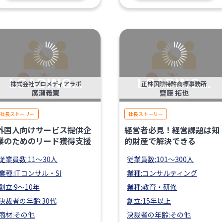
株式会社プロメディアラボ
正林国際特許商標事務所
廣瀬義憲
齋藤 拓也
社長ストーリー
社長ストーリー
外国人向けサービス提供企
経営者必見！経営課題は知
業のためのリード獲得支援
的財産で解決できる
従業員数:11〜30人
従業員数:101〜300人
業種:ITコンサル・SI
業種:コンサルティング
創立:9〜10年
業種:教育・研修
決裁者の年齢:30代
創立:15年以上
商材:その他
決裁者の年齢:その他