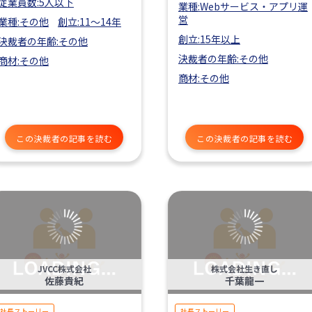
従業員数:5人以下
業種:Webサービス・アプリ運
営
業種:その他
創立:11〜14年
創立:15年以上
決裁者の年齢:その他
決裁者の年齢:その他
商材:その他
商材:その他
この決裁者の記事を読む
この決裁者の記事を読む
JVCC株式会社
株式会社生き直し
佐藤貴紀
千葉龍一
社長ストーリー
社長ストーリー