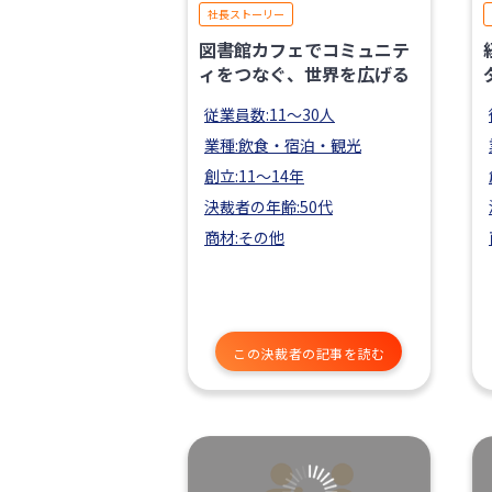
社長ストーリー
図書館カフェでコミュニテ
ィをつなぐ、世界を広げる
従業員数:11〜30人
業種:飲食・宿泊・観光
創立:11〜14年
決裁者の年齢:50代
商材:その他
この決裁者の記事を読む