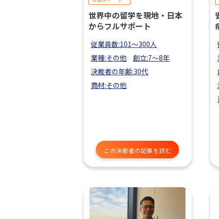
世界中の留学を現地・日本
からフルサポート
従業員数:101〜300人
業種:その他
創立:7〜8年
決裁者の年齢:30代
商材:その他
この決裁者の記事を読む