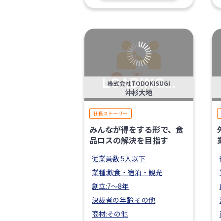
株式会社TODOKISUGI
沖杉大地
社長ストーリー
みんなが得をする形で、食
品ロスの解決を目指す
従業員数:5人以下
業種:飲食・宿泊・観光
創立:7〜8年
決裁者の年齢:その他
商材:その他