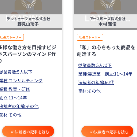
テントゥーフォー株式会社
アース和ーズ株式会社
野見山玲子
木村 雅俊
社長ストーリー
社長ストーリー
多様な働き方を目指すビジ
「和」の心をもった商品を
ネスパーソンのマインド作
創造する
り
従業員数:5人以下
従業員数:5人以下
業種:製造業
創立:11〜14年
業種:コンサルティング
決裁者の年齢:60代
業種:教育・研修
商材:その他
創立:11〜14年
決裁者の年齢:その他
商材:その他
この決裁者の記事を読む
この決裁者の記事を読む