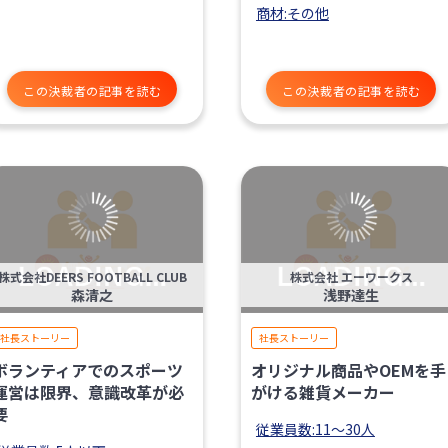
商材:その他
この決裁者の記事を読む
この決裁者の記事を読む
株式会社DEERS FOOTBALL CLUB
株式会社 エーワークス
森清之
浅野達生
社長ストーリー
社長ストーリー
ボランティアでのスポーツ
オリジナル商品やOEMを手
運営は限界、意識改革が必
がける雑貨メーカー
要
従業員数:11〜30人