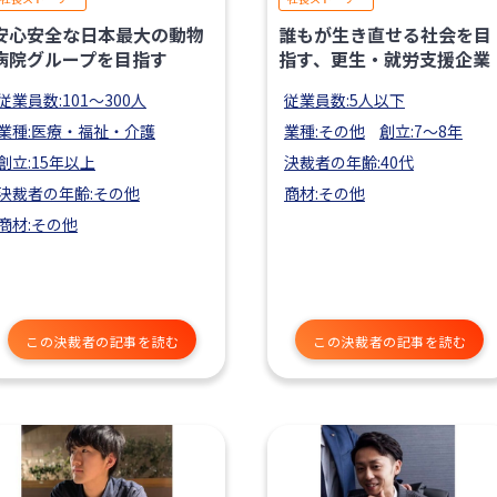
安心安全な日本最大の動物
誰もが生き直せる社会を目
病院グループを目指す
指す、更生・就労支援企業
従業員数:101〜300人
従業員数:5人以下
業種:医療・福祉・介護
業種:その他
創立:7〜8年
創立:15年以上
決裁者の年齢:40代
決裁者の年齢:その他
商材:その他
商材:その他
この決裁者の記事を読む
この決裁者の記事を読む