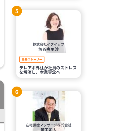
5
株式会社イクイップ
魚谷恵里沙
社長ストーリー
テレアポ外注が社員のストレス
を解消し、本業専念へ
6
在宅医療マッサージ株式会社
飯田正人