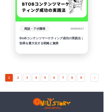
商談・アポ獲得
2026/03/17
BtoBコンテンツマーケティング成功の実践法｜
効果を最大化する戦略と施策
1
2
3
4
5
6
7
8
9