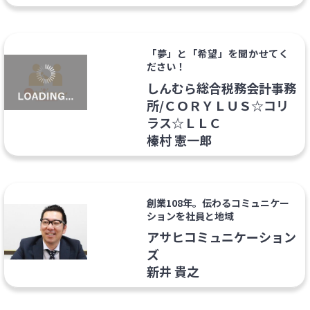
「夢」と「希望」を聞かせてく
ださい！
しんむら総合税務会計事務
所/ＣＯＲＹＬＵＳ☆コリ
ラス☆ＬＬＣ
榛村 憲一郎
創業108年。伝わるコミュニケー
ションを社員と地域
アサヒコミュニケーション
ズ
新井 貴之