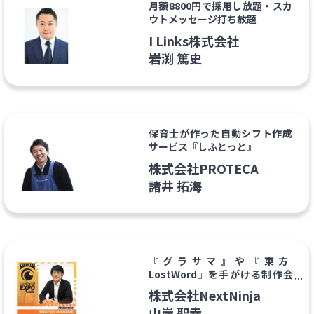
月額8800円で採用し放題・スカ
ウトメッセージ打ち放題
I Links株式会社
岩渕 篤史
保育士が作った自動シフト作成
サービス『しふとっと』
株式会社PROTECA
諸井 拓海
『グラサマ』や『東方
LostWord』を手がける制作会
社
株式会社NextNinja
山岸 聖幸