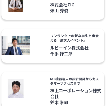
株式会社ZIG
畑山 秀俊
ワンランク上の新卒学生と出会
える「逆求人イベント」
ルビーイン株式会社
千手 禅二郎
IoT機器端末の設計開発からカス
タマーサクセスまで
神上コーポレーション株式
会社
鈴木 崇司