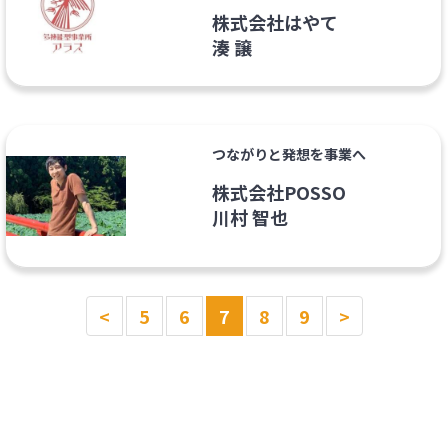
株式会社はやて
湊 譲
つながりと発想を事業へ
株式会社POSSO
川村 智也
<
5
6
7
8
9
>