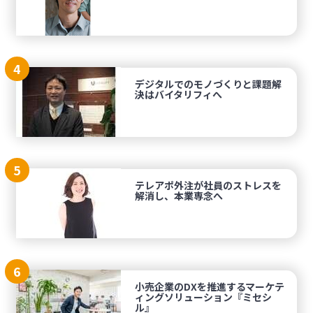
4
デジタルでのモノづくりと課題解
決はバイタリフィへ
5
テレアポ外注が社員のストレスを
解消し、本業専念へ
6
小売企業のDXを推進するマーケテ
ィングソリューション『ミセシ
ル』