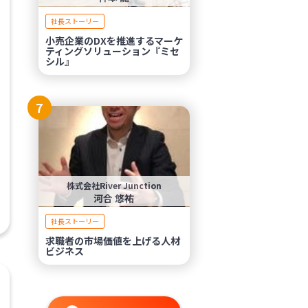
社長ストーリー
小売企業のDXを推進するマーケ
ティングソリューション『ミセ
シル』
7
株式会社River Junction
河合 悠祐
社長ストーリー
求職者の市場価値を上げる人材
ビジネス