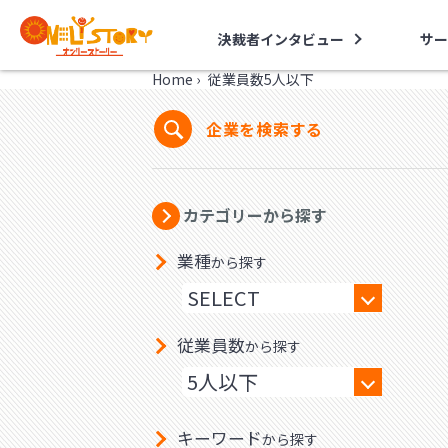
決裁者インタビュー
サー
Home
›
従業員数5人以下
企業を検索する
カテゴリーから探す
業種
から探す
従業員数
から探す
キーワード
から探す