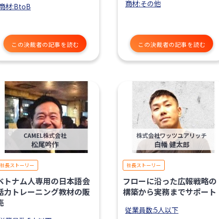
商材:その他
商材:BtoB
この決裁者の記事を読む
この決裁者の記事を読む
CAMEL株式会社
株式会社ワッツユアリッチ
松尾吟作
白幡 健太郎
社長ストーリー
社長ストーリー
ベトナム人専用の日本語会
フローに沿った広報戦略の
話力トレーニング教材の販
構築から実務までサポート
売
従業員数:5人以下