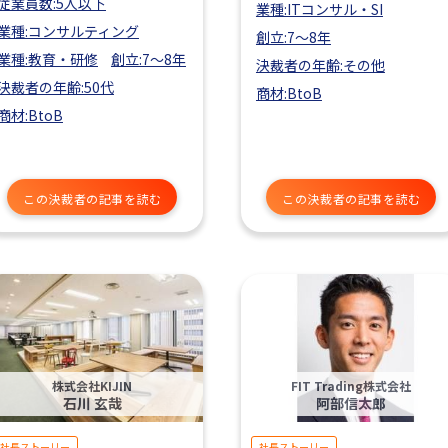
従業員数:5人以下
業種:ITコンサル・SI
業種:コンサルティング
創立:7〜8年
業種:教育・研修
創立:7〜8年
決裁者の年齢:その他
決裁者の年齢:50代
商材:BtoB
商材:BtoB
この決裁者の記事を読む
この決裁者の記事を読む
株式会社KIJIN
FIT Trading株式会社
石川 玄哉
阿部信太郎
社長ストーリー
社長ストーリー