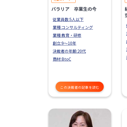
パラリア 卒業生の今
従業員数:5人以下
業種:コンサルティング
業種:教育・研修
創立:9〜10年
決裁者の年齢:20代
商材:BtoC
この決裁者の記事を読む