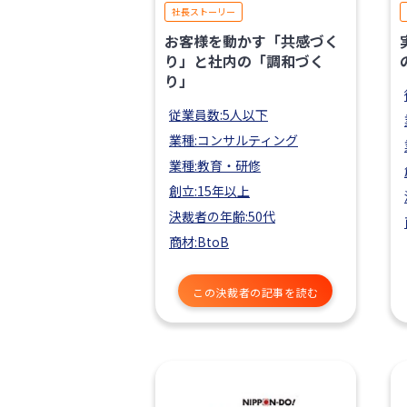
社長ストーリー
お客様を動かす「共感づく
り」と社内の「調和づく
り」
従業員数:5人以下
業種:コンサルティング
業種:教育・研修
創立:15年以上
決裁者の年齢:50代
商材:BtoB
この決裁者の記事を読む