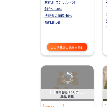
業種:ITコンサル・SI
創立:7〜8年
決裁者の年齢:40代
商材:BtoB
この決裁者の記事を読む
株式会社パラリア
浅見 貴則
特集ストーリー