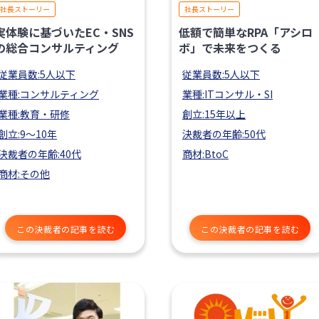
社長ストーリー
社長ストーリー
実体験に基づいたEC・SNS
低額で簡単なRPA「アシロ
の総合コンサルティング
ボ」で未来をつくる
従業員数:5人以下
従業員数:5人以下
業種:コンサルティング
業種:ITコンサル・SI
業種:教育・研修
創立:15年以上
創立:9〜10年
決裁者の年齢:50代
決裁者の年齢:40代
商材:BtoC
商材:その他
この決裁者の記事を読む
この決裁者の記事を読む