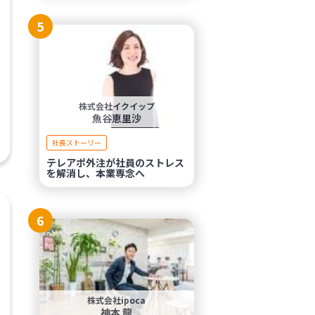
5
株式会社イクイップ
魚谷恵里沙
社長ストーリー
テレアポ外注が社員のストレス
を解消し、本業専念へ
6
株式会社ipoca
神本 龍