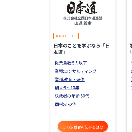
株式会社全国日本道連盟
山近 義幸
社長ストーリー
日本のことを学ぶなら「日
本道」
従業員数:5人以下
業種:コンサルティング
業種:教育・研修
創立:9〜10年
決裁者の年齢:60代
商材:その他
この決裁者の記事を読む