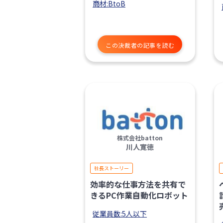
商材:BtoB
この決裁者の記事を読む
株式会社batton
川人寛徳
社長ストーリー
効率的な仕事方法を共有で
きるPC作業自動化ロボット
従業員数:5人以下