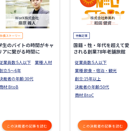
WorX株式会社
株式会社寿美れ
藤原 義人
和田 健資
社長ストーリー
特集記事
学生のバイトの時間がキャ
国籍・性・年代を超えて愛
リアに繋がる時間に
される創業78年老舗旅館
従業員数:5人以下
業種:人材
従業員数:5人以下
創立:5〜6年
業種:飲食・宿泊・観光
決裁者の年齢:30代
創立:15年以上
商材:BtoB
決裁者の年齢:50代
商材:BtoC
この決裁者の記事を読む
この決裁者の記事を読む