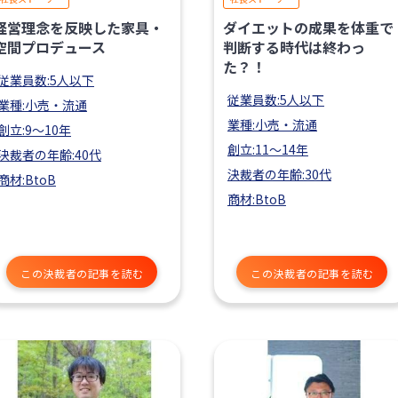
経営理念を反映した家具・
ダイエットの成果を体重で
空間プロデュース
判断する時代は終わっ
た？！
従業員数:5人以下
従業員数:5人以下
業種:小売・流通
業種:小売・流通
創立:9〜10年
創立:11〜14年
決裁者の年齢:40代
決裁者の年齢:30代
商材:BtoB
商材:BtoB
この決裁者の記事を読む
この決裁者の記事を読む