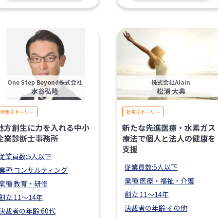
One Step Beyond株式会社
株式会社Alain
水谷弘隆
松浦 大典
特集ストーリー
社長ストーリー
地方創生に力を入れる中小
新たな先進医療・水素ガス
企業診断士事務所
療法で個人と法人の健康を
支援
従業員数:5人以下
従業員数:5人以下
業種:コンサルティング
業種:医療・福祉・介護
業種:教育・研修
創立:11〜14年
創立:11〜14年
決裁者の年齢:その他
決裁者の年齢:60代