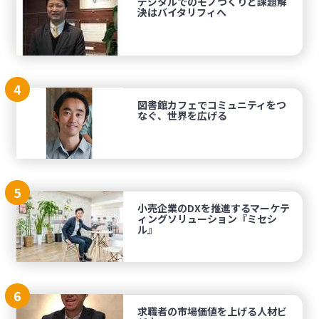
デジタルでのモノづくりと課題解
決はバイタリフィへ
4
図書館カフェでコミュニティをつ
なぐ、世界を広げる
5
小売企業のDXを推進するマーケテ
ィングソリューション『ミセシ
ル』
6
求職者の市場価値を上げる人材ビ