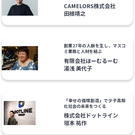
ーム
CAMELORS株式会社​
​田根靖之
創業27年の人脈を生し、マスコ
ミ業務と人材を結ぶ
有限会社ほーむるーむ
湯浅 美代子
「幸せの循環創造」で少子高齢
化社会の未来をつくる
株式会社ドットライン
垣本 祐作