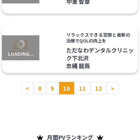
中里 智章
リラックスできる空間と最新の
治療でQOLの向上を
ただなわデンタルクリニッ
ク下北沢
忠縄 龍哉
<
8
9
10
11
12
>
月間PVランキング