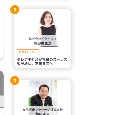
5
株式会社イクイップ
魚谷恵里沙
社長ストーリー
テレアポ外注が社員のストレス
を解消し、本業専念へ
6
在宅医療マッサージ株式会社
飯田正人