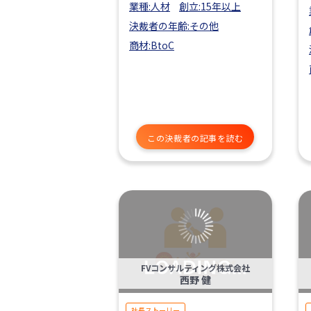
業種:人材
創立:15年以上
決裁者の年齢:その他
商材:BtoC
この決裁者の記事を読む
FVコンサルティング株式会社
西野 健
社長ストーリー