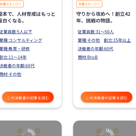
社長ストーリー
社長ストーリー
絵本で、人材育成はもっと
守りから攻めへ！創立42
面白くなる。
年、挑戦の物語。
従業員数:5人以下
従業員数:31〜50人
業種:コンサルティング
業種:その他
創立:15年以上
業種:教育・研修
決裁者の年齢:60代
創立:11〜14年
商材:BtoB
決裁者の年齢:60代
商材:その他
この決裁者の記事を読む
この決裁者の記事を読む