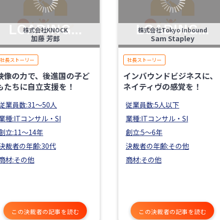
株式会社KNOCK
株式会社Tokyo Inbound
加藤 芳郎
Sam Stapley
社長ストーリー
社長ストーリー
映像の力で、後進国の子ど
インバウンドビジネスに、
もたちに自立支援を！
ネイティヴの感覚を！
従業員数:31〜50人
従業員数:5人以下
業種:ITコンサル・SI
業種:ITコンサル・SI
創立:11〜14年
創立:5〜6年
決裁者の年齢:30代
決裁者の年齢:その他
商材:その他
商材:その他
この決裁者の記事を読む
この決裁者の記事を読む