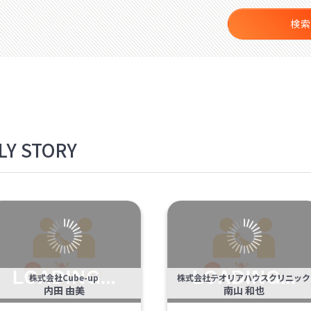
検索
Y STORY
株式会社Cube-up
株式会社テオリアハウスクリニック
内田 由美
南山 和也