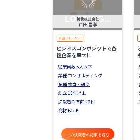
曽我株式会社
戸田 昌孝
社長ストーリー
ビジネスコンボジットで各
種企業を幸せに
従業員数:5人以下
業種:コンサルティング
業種:教育・研修
創立:15年以上
決裁者の年齢:20代
商材:BtoB
この決裁者の記事を読む