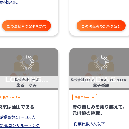
商材:BtoC
この決裁者の記事を読む
この決裁者の記事を読む
株式会社ユーズ
株式会社TOTAL CREATIVE ENTERT
染谷 ゆみ
金子徹郎
社長ストーリー
社長ストーリー
東京は油田である！
鬱の苦しみを乗り越えて。
元俳優の挑戦。
従業員数:51〜100人
従業員数:5人以下
業種:コンサルティング