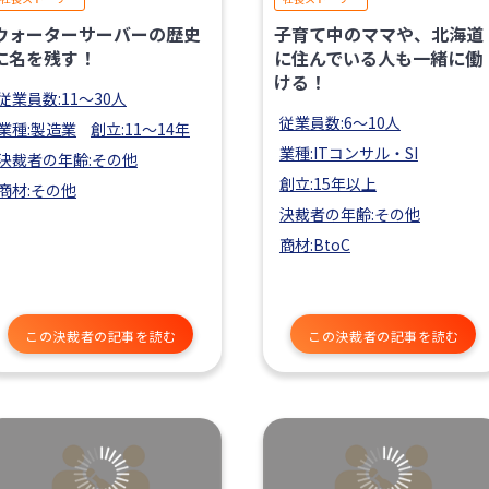
ウォーターサーバーの歴史
子育て中のママや、北海道
に名を残す！
に住んでいる人も一緒に働
ける！
従業員数:11〜30人
従業員数:6～10人
業種:製造業
創立:11〜14年
業種:ITコンサル・SI
決裁者の年齢:その他
創立:15年以上
商材:その他
決裁者の年齢:その他
商材:BtoC
この決裁者の記事を読む
この決裁者の記事を読む