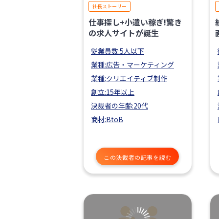
社長ストーリー
仕事探し+小遣い稼ぎ!驚き
の求人サイトが誕生
従業員数:5人以下
業種:広告・マーケティング
業種:クリエイティブ制作
創立:15年以上
決裁者の年齢:20代
商材:BtoB
この決裁者の記事を読む