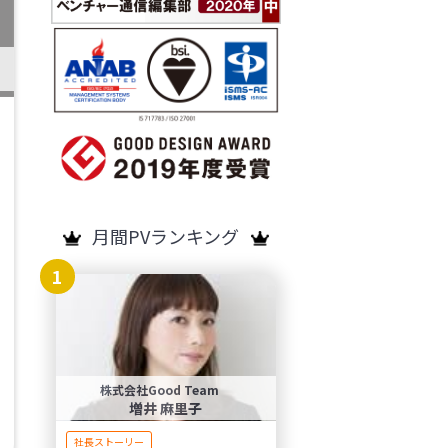
月間PVランキング
1
株式会社Good Team
増井 麻里子
社長ストーリー