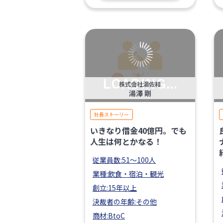
株式会社湯佐和
湯澤 剛
社長ストーリー
いきなり借金40億円。でも
人生は何とかなる！
従業員数:51〜100人
業種:飲食・宿泊・観光
創立:15年以上
決裁者の年齢:その他
商材:BtoC