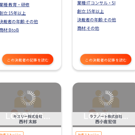
業種:ITコンサル・SI
業種:教育・研修
創立:15年以上
創立:15年以上
決裁者の年齢:その他
決裁者の年齢:その他
商材:その他
商材:BtoB
この決裁者の記事を読む
この決裁者の記事を読む
キスリー株式会社
ラフノート株式会社
西村 太郎
西小倉宏信
社長ストーリー
社長ストーリー