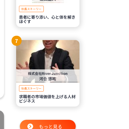
社長ストーリー
患者に寄り添い、心と体を解き
ほぐす
7
株式会社River Junction
河合 悠祐
社長ストーリー
求職者の市場価値を上げる人材
ビジネス
もっと見る