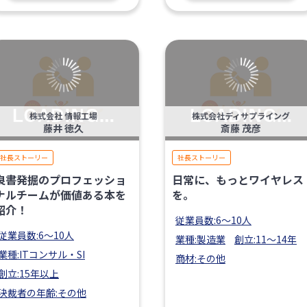
株式会社 情報工場
株式会社ディサプライング
藤井 徳久
斎藤 茂彦
社長ストーリー
社長ストーリー
良書発掘のプロフェッショ
日常に、もっとワイヤレス
ナルチームが価値ある本を
を。
紹介！
従業員数:6～10人
従業員数:6～10人
業種:製造業
創立:11〜14年
業種:ITコンサル・SI
商材:その他
創立:15年以上
決裁者の年齢:その他