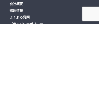
会社概要
採用情報
よくある質問
プライバシーポリシー
情報セキュリティ基本方針
新着情報
利用規約
お問い合わせ
経営メンバーの発信
平野 哲也
代表取締役
X
note
川角 健太
COO
X
note
株式会社オンリーストーリー
〒107-0052 東京都港区赤坂一丁目14番14号 第35興和ビル515
© ONLY STORY.inc All Rights Reserved.